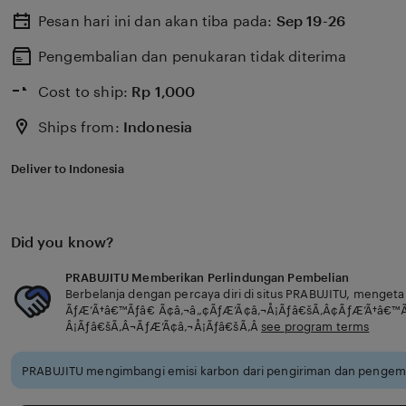
Pesan hari ini dan akan tiba pada:
Sep 19-26
Pengembalian dan penukaran tidak diterima
Cost to ship:
Rp
1,000
Ships from:
Indonesia
Deliver to Indonesia
Did you know?
PRABUJITU Memberikan Perlindungan Pembelian
Berbelanja dengan percaya diri di situs PRABUJITU, menget
ÃƒÆ’Ã†â€™Ãƒâ€ Ã¢â‚¬â„¢ÃƒÆ’Ã¢â‚¬Å¡Ãƒâ€šÃ‚Â¢ÃƒÆ’Ã†â€™
Â¡Ãƒâ€šÃ‚Â¬ÃƒÆ’Ã¢â‚¬Å¡Ãƒâ€šÃ‚Â
see program terms
PRABUJITU mengimbangi emisi karbon dari pengiriman dan pengema