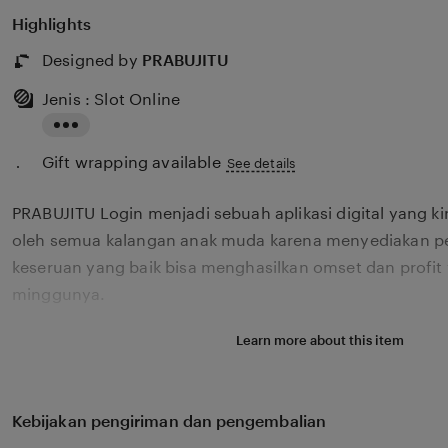
Highlights
Designed by
PRABUJITU
Jenis : Slot Online
Read
Gift wrapping available
the
See details
full
PRABUJITU Login menjadi sebuah aplikasi digital yang k
description
oleh semua kalangan anak muda karena menyediakan p
keseruan yang baik bisa menghasilkan omset dan profit 
minggunya.
Learn more about this item
Kebijakan pengiriman dan pengembalian