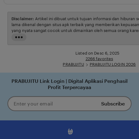
Disclaimer:
Artikel ini dibuat untuk tujuan informasi dan hiburan 
lama dikenal dengan situs apk terbaik yang memberikan kepuasan
yang nyata sangat cocok untuk dimainkan oleh semua orang karen
ketentuan yang berlaku.
Read
the
full
Listed on Desc 6, 2025
description
2266 favorites
PRABUJITU
PRABUJITU LOGIN 2026
PRABUJITU Link Login | Digital Aplikasi Penghasil
Profit Terpercayaa
Subscribe
Enter
your
email