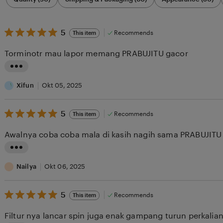
by
category
5
5
Recommends
This item
out
of
Torminotr mau lapor memang PRABUJITU gacor
5
stars
L
i
Xifun
Okt 05, 2025
s
5
t
5
Recommends
This item
out
i
of
Awalnya coba coba mala di kasih nagih sama PRABUJI
5
n
stars
g
L
r
i
Nailya
Okt 06, 2025
e
s
v
5
t
5
Recommends
This item
out
i
i
of
Filtur nya lancar spin juga enak gampang turun perkalia
5
e
n