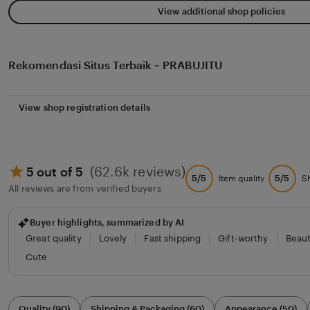
View additional shop policies
Rekomendasi Situs Terbaik ~ PRABUJITU
View shop registration details
(62.6k reviews)
5 out of 5
5/5
5/5
Item quality
S
All reviews are from verified buyers
Buyer highlights, summarized by AI
Great quality
Lovely
Fast shipping
Gift-worthy
Beaut
Cute
Filter
Quality (90)
Shipping & Packaging (60)
Appearance (50)