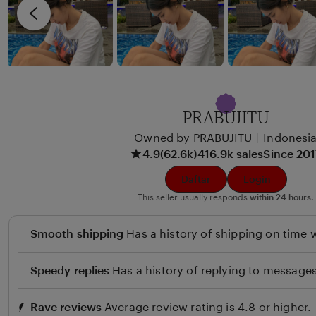
i
v
x
i
u
e
n
w
b
y
PRABUJITU
B
Owned by PRABUJITU
|
Indonesi
e
4.9
(62.6k)
416.9k sales
Since 20
u
l
Daftar
Login
i
This seller usually responds
within 24 hours.
Smooth shipping
Has a history of shipping on time w
Speedy replies
Has a history of replying to messages
Rave reviews
Average review rating is 4.8 or higher.