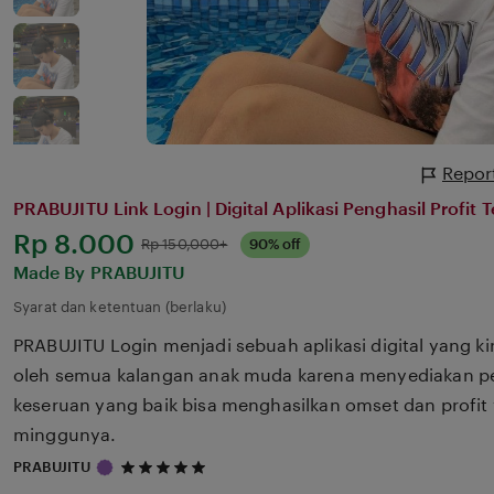
Report
PRABUJITU Link Login | Digital Aplikasi Penghasil Profit 
Harga:
Rp 8.000
Normal:
Rp 150,000+
90% off
Made By PRABUJITU
Syarat dan ketentuan (berlaku)
PRABUJITU Login menjadi sebuah aplikasi digital yang k
oleh semua kalangan anak muda karena menyediakan p
keseruan yang baik bisa menghasilkan omset dan profit 
minggunya.
5
PRABUJITU
out