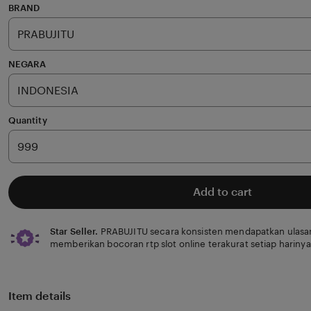
of
BRAND
5
stars
NEGARA
Quantity
Add to cart
Star Seller.
PRABUJITU secara konsisten mendapatkan ulasan
memberikan bocoran rtp slot online terakurat setiap harinya
Item details