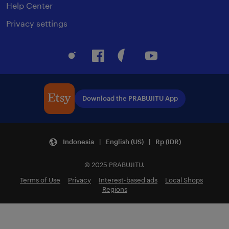
Help Center
Privacy settings
Instagram
Facebook
Pinterest
Youtube
Download the PRABUJITU App
Indonesia | English (US) | Rp (IDR)
© 2025 PRABUJITU.
Terms of Use
Privacy
Interest-based ads
Local Shops
Regions