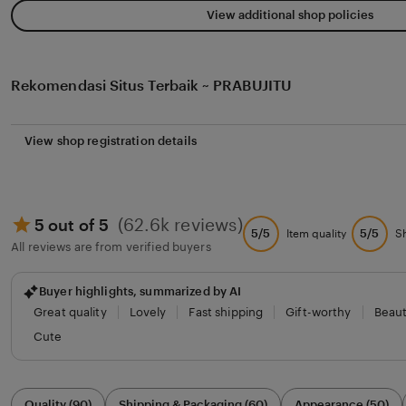
View additional shop policies
Rekomendasi Situs Terbaik ~ PRABUJITU
View shop registration details
(62.6k reviews)
5 out of 5
5/5
5/5
Item quality
S
All reviews are from verified buyers
Buyer highlights, summarized by AI
Great quality
Lovely
Fast shipping
Gift-worthy
Beaut
Cute
Filter
Quality (90)
Shipping & Packaging (60)
Appearance (50)