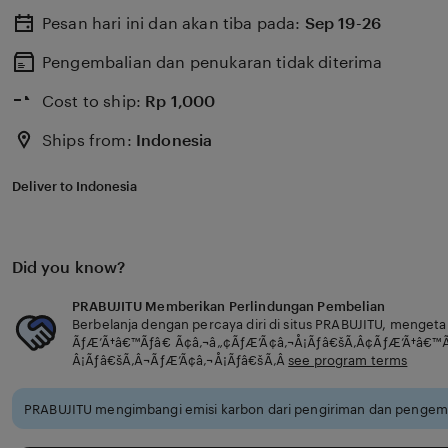
Pesan hari ini dan akan tiba pada:
Sep 19-26
Pengembalian dan penukaran tidak diterima
Cost to ship:
Rp
1,000
Ships from:
Indonesia
Deliver to Indonesia
Did you know?
PRABUJITU Memberikan Perlindungan Pembelian
Berbelanja dengan percaya diri di situs PRABUJITU, menget
ÃƒÆ’Ã†â€™Ãƒâ€ Ã¢â‚¬â„¢ÃƒÆ’Ã¢â‚¬Å¡Ãƒâ€šÃ‚Â¢ÃƒÆ’Ã†â€™
Â¡Ãƒâ€šÃ‚Â¬ÃƒÆ’Ã¢â‚¬Å¡Ãƒâ€šÃ‚Â
see program terms
PRABUJITU mengimbangi emisi karbon dari pengiriman dan pengema