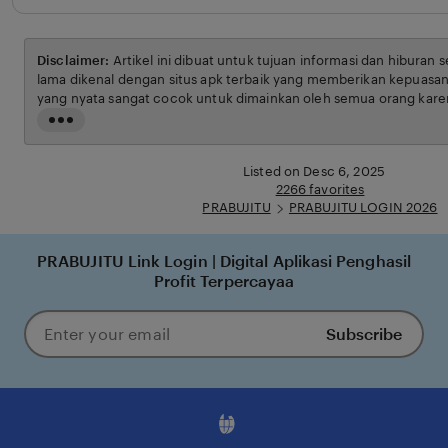
Disclaimer:
Artikel ini dibuat untuk tujuan informasi dan hiburan 
lama dikenal dengan situs apk terbaik yang memberikan kepuasan
yang nyata sangat cocok untuk dimainkan oleh semua orang karen
ketentuan yang berlaku.
Read
the
full
Listed on Desc 6, 2025
description
2266 favorites
PRABUJITU
PRABUJITU LOGIN 2026
PRABUJITU Link Login | Digital Aplikasi Penghasil
Profit Terpercayaa
Subscribe
Enter
your
email