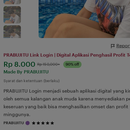
Report
PRABUJITU Link Login | Digital Aplikasi Penghasil Profit 
Harga:
Rp 8.000
Normal:
Rp 150,000+
90% off
Made By PRABUJITU
Syarat dan ketentuan (berlaku)
PRABUJITU Login menjadi sebuah aplikasi digital yang k
oleh semua kalangan anak muda karena menyediakan p
keseruan yang baik bisa menghasilkan omset dan profit 
minggunya.
5
PRABUJITU
out