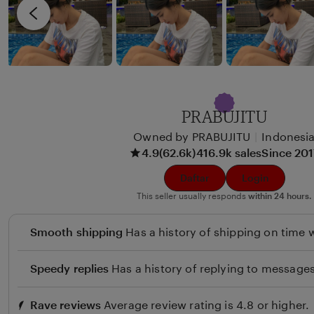
i
v
x
i
u
e
n
w
b
y
PRABUJITU
B
Owned by PRABUJITU
|
Indonesi
e
4.9
(62.6k)
416.9k sales
Since 20
u
l
Daftar
Login
i
This seller usually responds
within 24 hours.
Smooth shipping
Has a history of shipping on time w
Speedy replies
Has a history of replying to messages
Rave reviews
Average review rating is 4.8 or higher.