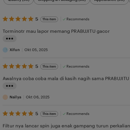
by
category
5
5
Recommends
This item
out
of
Torminotr mau lapor memang PRABUJITU gacor
5
stars
L
i
Xifun
Okt 05, 2025
s
5
t
5
Recommends
This item
out
i
of
Awalnya coba coba mala di kasih nagih sama PRABUJI
5
n
stars
g
L
r
i
Nailya
Okt 06, 2025
e
s
v
5
t
5
Recommends
This item
out
i
i
of
Filtur nya lancar spin juga enak gampang turun perkalia
5
e
n