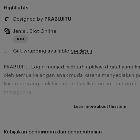
Highlights
Designed by
PRABUJITU
Jenis : Slot Online
Read
Gift wrapping available
the
See details
full
PRABUJITU Login menjadi sebuah aplikasi digital yang k
description
oleh semua kalangan anak muda karena menyediakan p
keseruan yang baik bisa menghasilkan omset dan profit 
minggunya.
Learn more about this item
Kebijakan pengiriman dan pengembalian