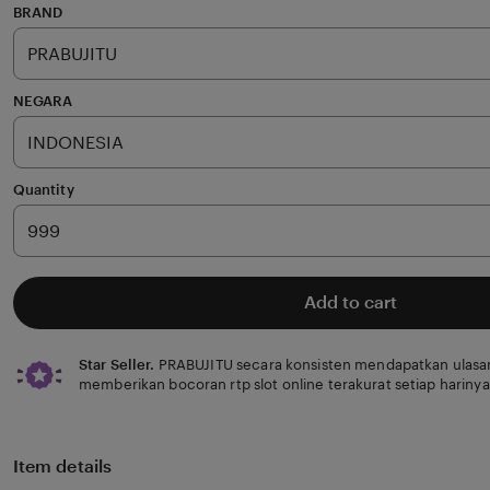
of
BRAND
5
stars
NEGARA
Quantity
Add to cart
Star Seller.
PRABUJITU secara konsisten mendapatkan ulasan
memberikan bocoran rtp slot online terakurat setiap harinya
Item details