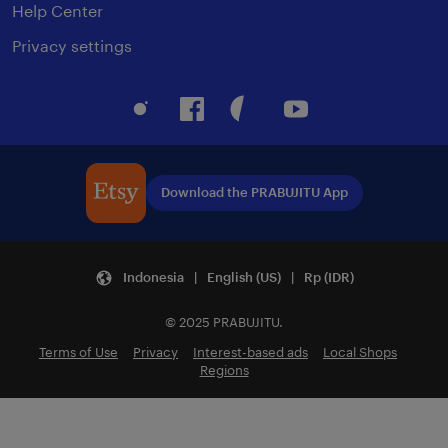
Help Center
Privacy settings
Instagram
Facebook
Pinterest
Youtube
Download the PRABUJITU App
Indonesia | English (US) | Rp (IDR)
© 2025 PRABUJITU.
Terms of Use
Privacy
Interest-based ads
Local Shops
Regions