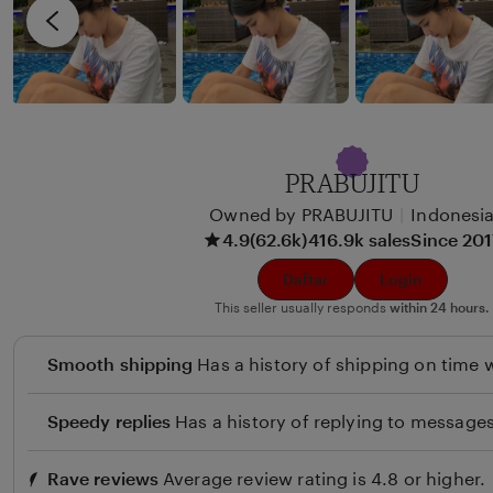
i
v
x
i
u
e
n
w
b
y
PRABUJITU
B
Owned by PRABUJITU
|
Indonesi
e
4.9
(62.6k)
416.9k sales
Since 20
u
l
Daftar
Login
i
This seller usually responds
within 24 hours.
Smooth shipping
Has a history of shipping on time w
Speedy replies
Has a history of replying to messages
Rave reviews
Average review rating is 4.8 or higher.