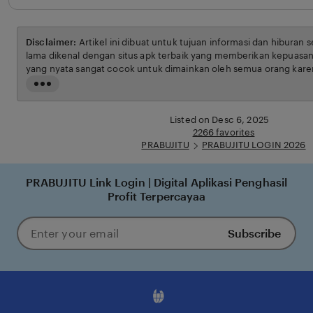
Disclaimer:
Artikel ini dibuat untuk tujuan informasi dan hiburan 
lama dikenal dengan situs apk terbaik yang memberikan kepuasan
yang nyata sangat cocok untuk dimainkan oleh semua orang karen
ketentuan yang berlaku.
Read
the
full
Listed on Desc 6, 2025
description
2266 favorites
PRABUJITU
PRABUJITU LOGIN 2026
PRABUJITU Link Login | Digital Aplikasi Penghasil
Profit Terpercayaa
Subscribe
Enter
your
email