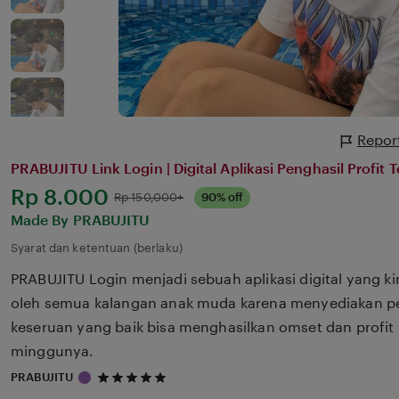
Report
PRABUJITU Link Login | Digital Aplikasi Penghasil Profit 
Harga:
Rp 8.000
Normal:
Rp 150,000+
90% off
Made By PRABUJITU
Syarat dan ketentuan (berlaku)
PRABUJITU Login menjadi sebuah aplikasi digital yang k
oleh semua kalangan anak muda karena menyediakan p
keseruan yang baik bisa menghasilkan omset dan profit 
minggunya.
5
PRABUJITU
out