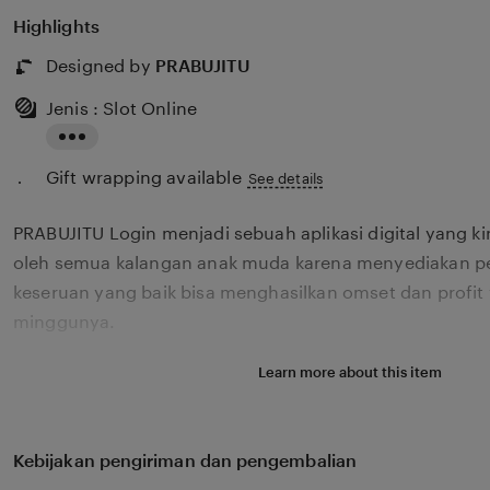
Highlights
Designed by
PRABUJITU
Jenis : Slot Online
Read
Gift wrapping available
the
See details
full
PRABUJITU Login menjadi sebuah aplikasi digital yang k
description
oleh semua kalangan anak muda karena menyediakan p
keseruan yang baik bisa menghasilkan omset dan profit 
minggunya.
Learn more about this item
Kebijakan pengiriman dan pengembalian