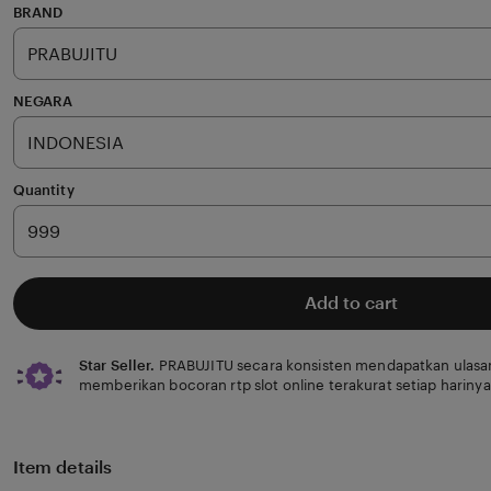
of
BRAND
5
stars
NEGARA
Quantity
Add to cart
Star Seller.
PRABUJITU secara konsisten mendapatkan ulasan
memberikan bocoran rtp slot online terakurat setiap harinya
Item details