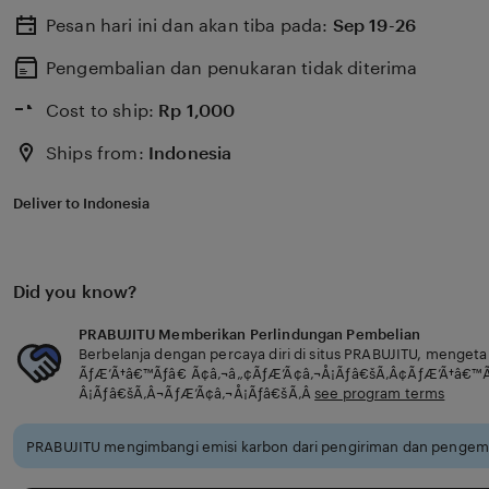
Pesan hari ini dan akan tiba pada:
Sep 19-26
Pengembalian dan penukaran tidak diterima
Cost to ship:
Rp
1,000
Ships from:
Indonesia
Deliver to Indonesia
Did you know?
PRABUJITU Memberikan Perlindungan Pembelian
Berbelanja dengan percaya diri di situs PRABUJITU, menget
ÃƒÆ’Ã†â€™Ãƒâ€ Ã¢â‚¬â„¢ÃƒÆ’Ã¢â‚¬Å¡Ãƒâ€šÃ‚Â¢ÃƒÆ’Ã†â€™
Â¡Ãƒâ€šÃ‚Â¬ÃƒÆ’Ã¢â‚¬Å¡Ãƒâ€šÃ‚Â
see program terms
PRABUJITU mengimbangi emisi karbon dari pengiriman dan pengema