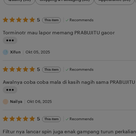
by
category
5
5
Recommends
This item
out
of
Torminotr mau lapor memang PRABUJITU gacor
5
stars
L
i
Xifun
Okt 05, 2025
s
5
t
5
Recommends
This item
out
i
of
Awalnya coba coba mala di kasih nagih sama PRABUJI
5
n
stars
g
L
r
i
Nailya
Okt 06, 2025
e
s
v
5
t
5
Recommends
This item
out
i
i
of
Filtur nya lancar spin juga enak gampang turun perkalia
5
e
n