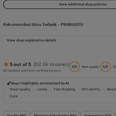
View additional shop policies
Rekomendasi Situs Terbaik ~ PRABUJITU
View shop registration details
(62.6k reviews)
5 out of 5
5/5
5/5
Item quality
S
All reviews are from verified buyers
Buyer highlights, summarized by AI
Great quality
Lovely
Fast shipping
Gift-worthy
Beaut
Cute
Filter
Quality (90)
Shipping & Packaging (60)
Appearance (50)