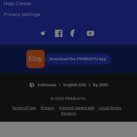
Help Center
Privacy settings
Instagram
Facebook
Pinterest
Youtube
Download the PRABUJITU App
Indonesia | English (US) | Rp (IDR)
© 2025 PRABUJITU.
Terms of Use
Privacy
Interest-based ads
Local Shops
Regions