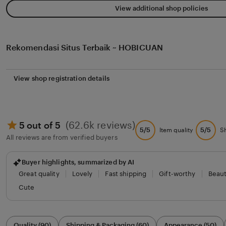
View additional shop policies
Rekomendasi Situs Terbaik ~ HOBICUAN
View shop registration details
(62.6k reviews)
5 out of 5
5/5
5/5
Item quality
S
All reviews are from verified buyers
Buyer highlights, summarized by AI
Great quality
Lovely
Fast shipping
Gift-worthy
Beaut
Cute
Filter
Quality (90)
Shipping & Packaging (60)
Appearance (50)