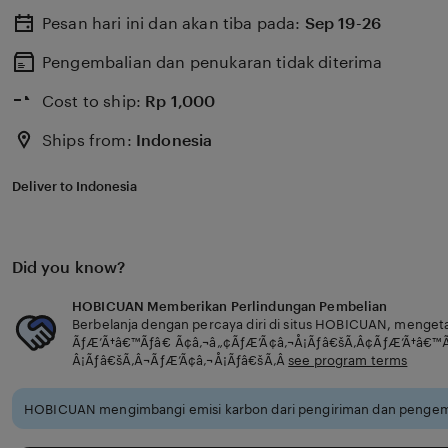
Pesan hari ini dan akan tiba pada:
Sep 19-26
Pengembalian dan penukaran tidak diterima
Cost to ship:
Rp
1,000
Ships from:
Indonesia
Deliver to Indonesia
Did you know?
HOBICUAN Memberikan Perlindungan Pembelian
Berbelanja dengan percaya diri di situs HOBICUAN, menget
ÃƒÆ’Ã†â€™Ãƒâ€ Ã¢â‚¬â„¢ÃƒÆ’Ã¢â‚¬Å¡Ãƒâ€šÃ‚Â¢ÃƒÆ’Ã†â€™
Â¡Ãƒâ€šÃ‚Â¬ÃƒÆ’Ã¢â‚¬Å¡Ãƒâ€šÃ‚Â
see program terms
HOBICUAN mengimbangi emisi karbon dari pengiriman dan pengema