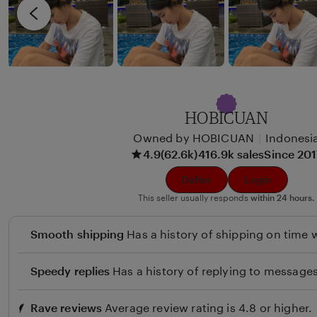
i
v
x
i
u
e
n
w
b
y
HOBICUAN
B
Owned by HOBICUAN
|
Indonesi
e
4.9
(62.6k)
416.9k sales
Since 20
u
l
Daftar
Login
i
This seller usually responds
within 24 hours.
Smooth shipping
Has a history of shipping on time w
Speedy replies
Has a history of replying to messages
Rave reviews
Average review rating is 4.8 or higher.