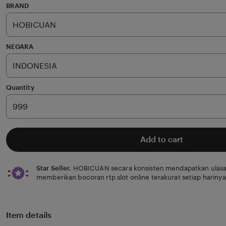
of
BRAND
5
stars
NEGARA
Quantity
Add to cart
Star Seller.
HOBICUAN secara konsisten mendapatkan ulasa
memberikan bocoran rtp slot online terakurat setiap harinya
Item details