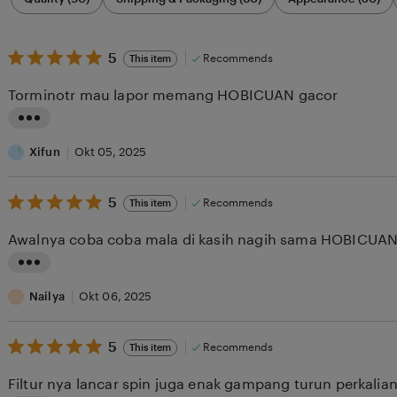
by
category
5
5
Recommends
This item
out
of
Torminotr mau lapor memang HOBICUAN gacor
5
stars
L
i
Xifun
Okt 05, 2025
s
5
t
5
Recommends
This item
out
i
of
Awalnya coba coba mala di kasih nagih sama HOBICU
5
n
stars
g
L
r
i
Nailya
Okt 06, 2025
e
s
v
5
t
5
Recommends
This item
out
i
i
of
Filtur nya lancar spin juga enak gampang turun perkali
5
e
n