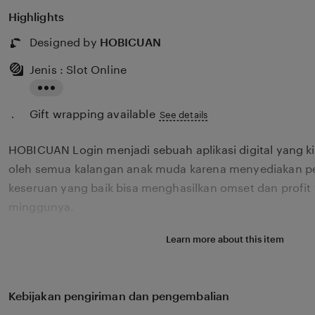
Highlights
Designed by
HOBICUAN
Jenis : Slot Online
Read
Gift wrapping available
the
See details
full
HOBICUAN Login menjadi sebuah aplikasi digital yang k
description
oleh semua kalangan anak muda karena menyediakan p
keseruan yang baik bisa menghasilkan omset dan profit 
minggunya.
Learn more about this item
Kebijakan pengiriman dan pengembalian