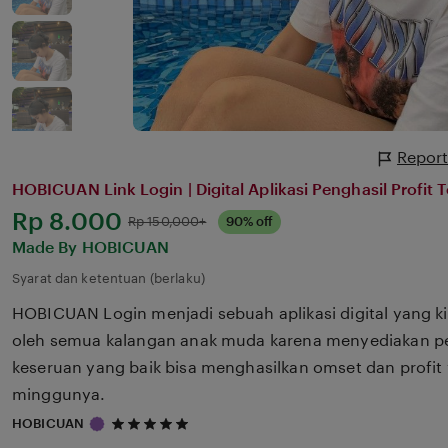
Report
HOBICUAN Link Login | Digital Aplikasi Penghasil Profit 
Harga:
Rp 8.000
Normal:
Rp 150,000+
90% off
Made By HOBICUAN
Syarat dan ketentuan (berlaku)
HOBICUAN Login menjadi sebuah aplikasi digital yang k
oleh semua kalangan anak muda karena menyediakan p
keseruan yang baik bisa menghasilkan omset dan profit 
minggunya.
5
HOBICUAN
out