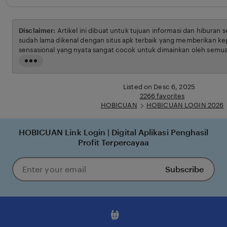
Disclaimer:
Artikel ini dibuat untuk tujuan informasi dan hiburan 
sudah lama dikenal dengan situs apk terbaik yang memberikan ke
sensasional yang nyata sangat cocok untuk dimainkan oleh semua
syarat dan ketentuan yang berlaku.
Read
the
full
Listed on Desc 6, 2025
description
2266 favorites
HOBICUAN
HOBICUAN LOGIN 2026
HOBICUAN Link Login | Digital Aplikasi Penghasil
Profit Terpercayaa
Subscribe
Enter
your
email