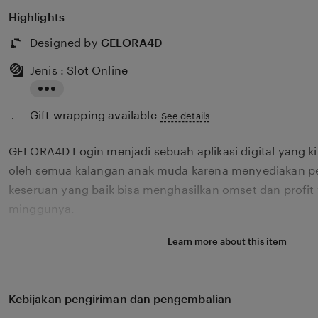
Highlights
Designed by
GELORA4D
Jenis : Slot Online
Read
Gift wrapping available
the
See details
full
GELORA4D Login menjadi sebuah aplikasi digital yang k
description
oleh semua kalangan anak muda karena menyediakan p
keseruan yang baik bisa menghasilkan omset dan profit 
minggunya.
Learn more about this item
Kebijakan pengiriman dan pengembalian