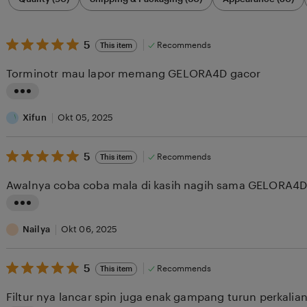
by
category
5
5
Recommends
This item
out
of
Torminotr mau lapor memang GELORA4D gacor
5
stars
L
i
Xifun
Okt 05, 2025
s
5
t
5
Recommends
This item
out
i
of
Awalnya coba coba mala di kasih nagih sama GELORA
5
n
stars
g
L
r
i
Nailya
Okt 06, 2025
e
s
v
5
t
5
Recommends
This item
out
i
i
of
Filtur nya lancar spin juga enak gampang turun perkali
5
e
n