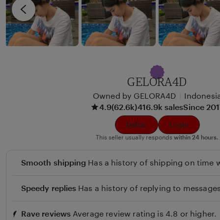
i
v
x
i
u
e
n
w
b
y
GELORA4D
B
Owned by GELORA4D
|
Indonesi
e
4.9
(62.6k)
416.9k sales
Since 20
u
l
Daftar
Login
i
This seller usually responds
within 24 hours.
Smooth shipping
Has a history of shipping on time w
Speedy replies
Has a history of replying to messages
Rave reviews
Average review rating is 4.8 or higher.