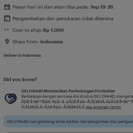
Pesan hari ini dan akan tiba pada:
Sep 19-26
Pengembalian dan penukaran tidak diterima
Cost to ship:
Rp
1,000
Ships from:
Indonesia
Deliver to Indonesia
Did you know?
GELORA4D Memberikan Perlindungan Pembelian
Berbelanja dengan percaya diri di situs GELORA4D, menget
ÃƒÆ’Ã†â€™Ãƒâ€ Ã¢â‚¬â„¢ÃƒÆ’Ã¢â‚¬Å¡Ãƒâ€šÃ‚Â¢ÃƒÆ’Ã†â€™
Â¡Ãƒâ€šÃ‚Â¬ÃƒÆ’Ã¢â‚¬Å¡Ãƒâ€šÃ‚Â
see program terms
GELORA4D mengimbangi emisi karbon dari pengiriman dan pengema