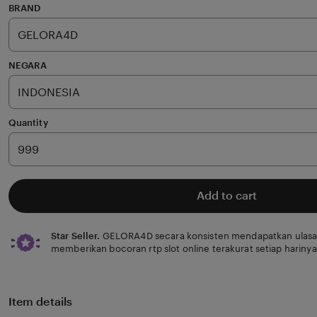
of
BRAND
5
stars
NEGARA
Quantity
Add to cart
Star Seller.
GELORA4D secara konsisten mendapatkan ulasan
memberikan bocoran rtp slot online terakurat setiap harinya
Item details