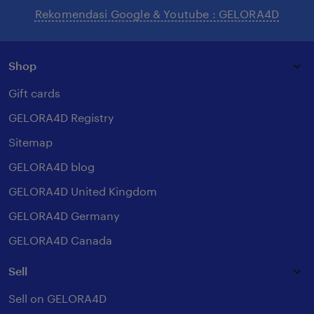
Rekomendasi Google & Youtube : GELORA4D
Shop
Gift cards
GELORA4D Registry
Sitemap
GELORA4D blog
GELORA4D United Kingdom
GELORA4D Germany
GELORA4D Canada
Sell
Sell on GELORA4D