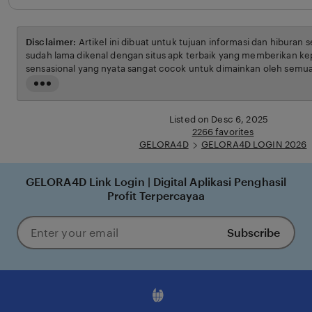
Disclaimer:
Artikel ini dibuat untuk tujuan informasi dan hiburan 
sudah lama dikenal dengan situs apk terbaik yang memberikan ke
sensasional yang nyata sangat cocok untuk dimainkan oleh semua
syarat dan ketentuan yang berlaku.
Read
the
full
Listed on Desc 6, 2025
description
2266 favorites
GELORA4D
GELORA4D LOGIN 2026
GELORA4D Link Login | Digital Aplikasi Penghasil
Profit Terpercayaa
Subscribe
Enter
your
email