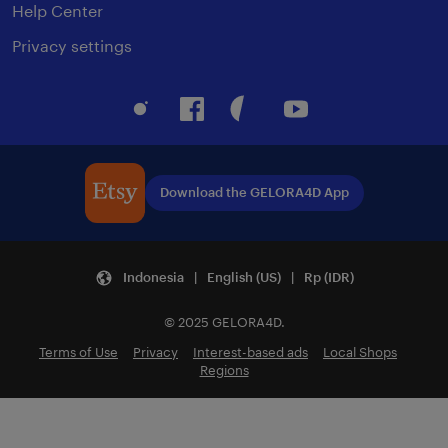
Help Center
Privacy settings
Instagram
Facebook
Pinterest
Youtube
Download the GELORA4D App
Indonesia | English (US) | Rp (IDR)
© 2025 GELORA4D.
Terms of Use
Privacy
Interest-based ads
Local Shops
Regions