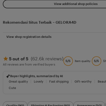
View additional shop policies
Rekomendasi Situs Terbaik ~ GELORA4D
View shop registration details
(62.6k reviews)
5 out of 5
5/5
5/5
Item quality
S
All reviews are from verified buyers
Buyer highlights, summarized by AI
Great quality
Lovely
Fast shipping
Gift-worthy
Beaut
Cute
Filter
Quality (90)
Shipping & Packaging (60)
Appearance (50)