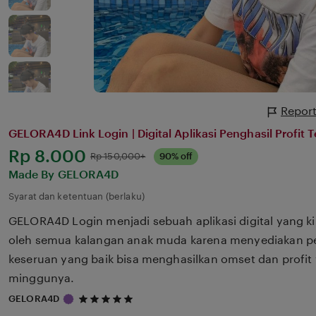
Report
GELORA4D Link Login | Digital Aplikasi Penghasil Profit 
Harga:
Rp 8.000
Normal:
Rp 150,000+
90% off
Made By GELORA4D
Syarat dan ketentuan (berlaku)
GELORA4D Login menjadi sebuah aplikasi digital yang k
oleh semua kalangan anak muda karena menyediakan p
keseruan yang baik bisa menghasilkan omset dan profit 
minggunya.
5
GELORA4D
out