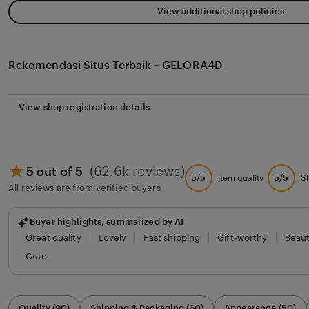
View additional shop policies
Rekomendasi Situs Terbaik ~ GELORA4D
View shop registration details
(62.6k reviews)
5 out of 5
5/5
5/5
Item quality
S
All reviews are from verified buyers
Buyer highlights, summarized by AI
Great quality
Lovely
Fast shipping
Gift-worthy
Beaut
Cute
Filter
Quality (90)
Shipping & Packaging (60)
Appearance (50)