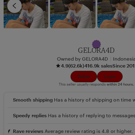
i
v
x
i
u
e
n
w
b
y
GELORA4D
B
Owned by GELORA4D
|
Indonesi
e
4.9
(62.6k)
416.9k sales
Since 20
u
l
Daftar
Login
i
This seller usually responds
within 24 hours.
Smooth shipping
Has a history of shipping on time w
Speedy replies
Has a history of replying to messages
Rave reviews
Average review rating is 4.8 or higher.