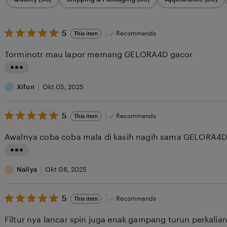
by
category
5
5
Recommends
This item
out
of
Torminotr mau lapor memang GELORA4D gacor
5
stars
L
i
Xifun
Okt 05, 2025
s
5
t
5
Recommends
This item
out
i
of
Awalnya coba coba mala di kasih nagih sama GELORA
5
n
stars
g
L
r
i
Nailya
Okt 06, 2025
e
s
v
5
t
5
Recommends
This item
out
i
i
of
Filtur nya lancar spin juga enak gampang turun perkali
5
e
n