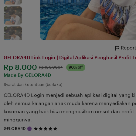
Report
GELORA4D Link Login | Digital Aplikasi Penghasil Profit 
Harga:
Rp 8.000
Normal:
Rp 150,000+
90% off
Made By GELORA4D
Syarat dan ketentuan (berlaku)
GELORA4D Login menjadi sebuah aplikasi digital yang k
oleh semua kalangan anak muda karena menyediakan p
keseruan yang baik bisa menghasilkan omset dan profit 
minggunya.
5
GELORA4D
out