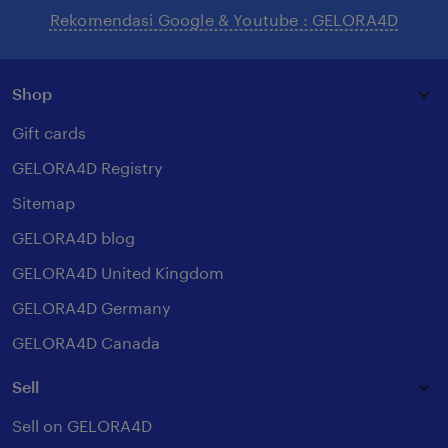
Rekomendasi Google & Youtube : GELORA4D
Shop
Gift cards
GELORA4D Registry
Sitemap
GELORA4D blog
GELORA4D United Kingdom
GELORA4D Germany
GELORA4D Canada
Sell
Sell on GELORA4D