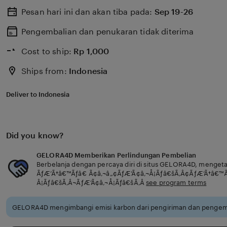
Pesan hari ini dan akan tiba pada:
Sep 19-26
Pengembalian dan penukaran tidak diterima
Cost to ship:
Rp
1,000
Ships from:
Indonesia
Deliver to Indonesia
Did you know?
GELORA4D Memberikan Perlindungan Pembelian
Berbelanja dengan percaya diri di situs GELORA4D, menget
ÃƒÆ’Ã†â€™Ãƒâ€ Ã¢â‚¬â„¢ÃƒÆ’Ã¢â‚¬Å¡Ãƒâ€šÃ‚Â¢ÃƒÆ’Ã†â€™
Â¡Ãƒâ€šÃ‚Â¬ÃƒÆ’Ã¢â‚¬Å¡Ãƒâ€šÃ‚Â
see program terms
GELORA4D mengimbangi emisi karbon dari pengiriman dan pengema