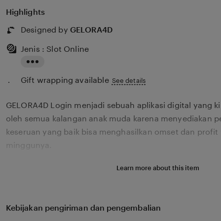
Highlights
Designed by
GELORA4D
Jenis : Slot Online
Read
Gift wrapping available
the
See details
full
GELORA4D Login menjadi sebuah aplikasi digital yang k
description
oleh semua kalangan anak muda karena menyediakan p
keseruan yang baik bisa menghasilkan omset dan profit 
minggunya.
Learn more about this item
Kebijakan pengiriman dan pengembalian