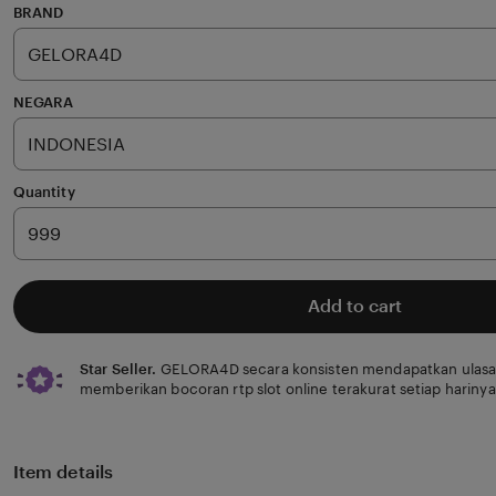
of
BRAND
5
stars
NEGARA
Quantity
Add to cart
Star Seller.
GELORA4D secara konsisten mendapatkan ulasan
memberikan bocoran rtp slot online terakurat setiap harinya
Item details