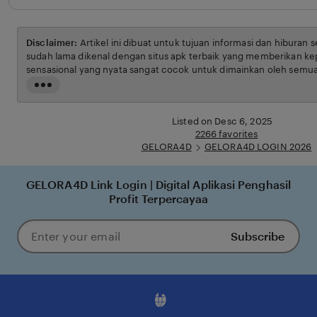
Disclaimer:
Artikel ini dibuat untuk tujuan informasi dan hiburan 
sudah lama dikenal dengan situs apk terbaik yang memberikan ke
sensasional yang nyata sangat cocok untuk dimainkan oleh semua
syarat dan ketentuan yang berlaku.
Read
the
full
Listed on Desc 6, 2025
description
2266 favorites
GELORA4D
GELORA4D LOGIN 2026
GELORA4D Link Login | Digital Aplikasi Penghasil
Profit Terpercayaa
Subscribe
Enter
your
email