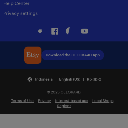
Help Center
Privacy settings
Instagram
Facebook
Pinterest
Youtube
Download the GELORA4D App
Indonesia | English (US) | Rp (IDR)
© 2025 GELORA4D.
Terms of Use
Privacy
Interest-based ads
Local Shops
Regions