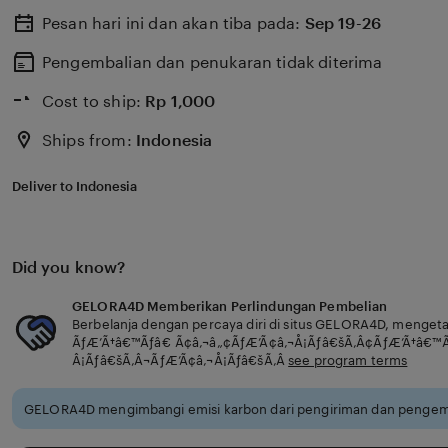
Pesan hari ini dan akan tiba pada:
Sep 19-26
Pengembalian dan penukaran tidak diterima
Cost to ship:
Rp
1,000
Ships from:
Indonesia
Deliver to Indonesia
Did you know?
GELORA4D Memberikan Perlindungan Pembelian
Berbelanja dengan percaya diri di situs GELORA4D, menget
ÃƒÆ’Ã†â€™Ãƒâ€ Ã¢â‚¬â„¢ÃƒÆ’Ã¢â‚¬Å¡Ãƒâ€šÃ‚Â¢ÃƒÆ’Ã†â€™
Â¡Ãƒâ€šÃ‚Â¬ÃƒÆ’Ã¢â‚¬Å¡Ãƒâ€šÃ‚Â
see program terms
GELORA4D mengimbangi emisi karbon dari pengiriman dan pengema