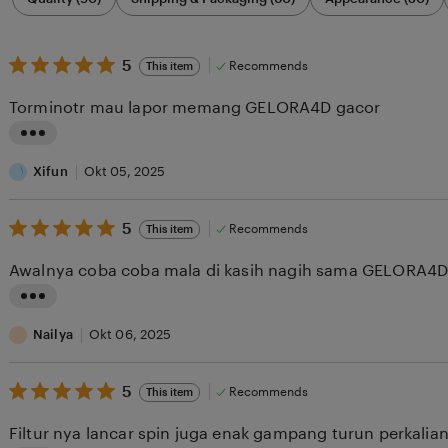
by
category
5
5
Recommends
This item
out
of
Torminotr mau lapor memang GELORA4D gacor
5
stars
L
i
Xifun
Okt 05, 2025
s
5
t
5
Recommends
This item
out
i
of
Awalnya coba coba mala di kasih nagih sama GELORA
5
n
stars
g
L
r
i
Nailya
Okt 06, 2025
e
s
v
5
t
5
Recommends
This item
out
i
i
of
Filtur nya lancar spin juga enak gampang turun perkali
5
e
n