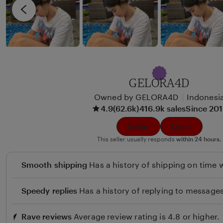
i
v
x
i
u
e
n
w
b
y
GELORA4D
B
Owned by GELORA4D
|
Indonesi
e
4.9
(62.6k)
416.9k sales
Since 20
u
l
Daftar
Login
i
This seller usually responds
within 24 hours.
Smooth shipping
Has a history of shipping on time w
Speedy replies
Has a history of replying to messages
Rave reviews
Average review rating is 4.8 or higher.