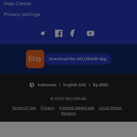
Help Center
Privacy settings
Instagram
Facebook
Pinterest
Youtube
Download the GELORA4D App
Indonesia | English (US) | Rp (IDR)
© 2025 GELORA4D.
Terms of Use
Privacy
Interest-based ads
Local Shops
Regions