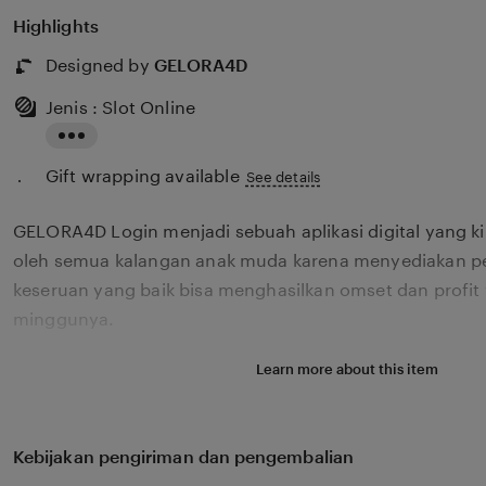
Highlights
Designed by
GELORA4D
Jenis : Slot Online
Read
Gift wrapping available
the
See details
full
GELORA4D Login menjadi sebuah aplikasi digital yang k
description
oleh semua kalangan anak muda karena menyediakan p
keseruan yang baik bisa menghasilkan omset dan profit 
minggunya.
Learn more about this item
Kebijakan pengiriman dan pengembalian