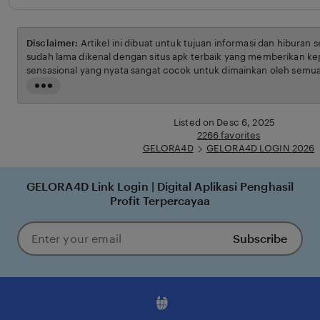
Disclaimer:
Artikel ini dibuat untuk tujuan informasi dan hiburan 
sudah lama dikenal dengan situs apk terbaik yang memberikan ke
sensasional yang nyata sangat cocok untuk dimainkan oleh semua
syarat dan ketentuan yang berlaku.
Read
the
full
Listed on Desc 6, 2025
description
2266 favorites
GELORA4D
GELORA4D LOGIN 2026
GELORA4D Link Login | Digital Aplikasi Penghasil
Profit Terpercayaa
Subscribe
Enter
your
email