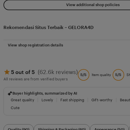
View additional shop policies
Rekomendasi Situs Terbaik ~ GELORA4D
View shop registration details
(62.6k reviews)
5 out of 5
5/5
5/5
Item quality
S
All reviews are from verified buyers
Buyer highlights, summarized by AI
Great quality
Lovely
Fast shipping
Gift-worthy
Beaut
Cute
Filter
Quality (90)
Shipping & Packaging (60)
Appearance (50)