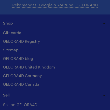
Rekomendasi Google & Youtube : GELORA4D
Shop
Gift cards
GELORA4D Registry
Sitemap
GELORA4D blog
GELORA4D United Kingdom
GELORA4D Germany
GELORA4D Canada
Sell
Sell on GELORA4D