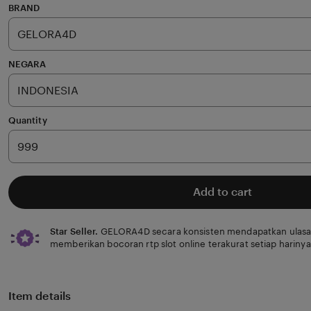
of
BRAND
5
stars
NEGARA
Quantity
Add to cart
Star Seller.
GELORA4D secara konsisten mendapatkan ulasan
memberikan bocoran rtp slot online terakurat setiap harinya
Item details