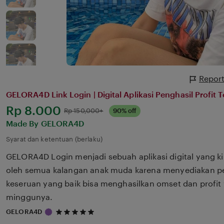
Report
GELORA4D Link Login | Digital Aplikasi Penghasil Profit 
Harga:
Rp 8.000
Normal:
Rp 150,000+
90% off
Made By GELORA4D
Syarat dan ketentuan (berlaku)
GELORA4D Login menjadi sebuah aplikasi digital yang k
oleh semua kalangan anak muda karena menyediakan p
keseruan yang baik bisa menghasilkan omset dan profit 
minggunya.
5
GELORA4D
out