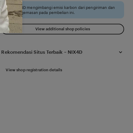
NIX4D mengimbangi emisi karbon dari pengiriman dan
pengemasan pada pembelian ini.
View additional shop policies
Rekomendasi Situs Terbaik ~ NIX4D
View shop registration details