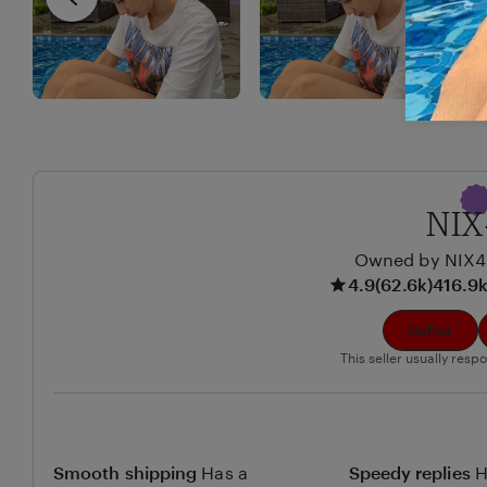
y
M
e
a
i
w
x
b
u
y
n
B
e
u
NIX
l
i
Owned by NIX
4.9
(62.6k)
416.9k
Daftar
This seller usually res
Smooth shipping
Has a
Speedy replies
H