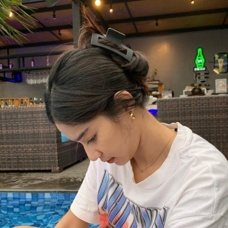
ian di NIX4D.
Beuli
Okt 08, 2025
i kasih wede sama NIX4D.
Show other item reviews from NIX4D