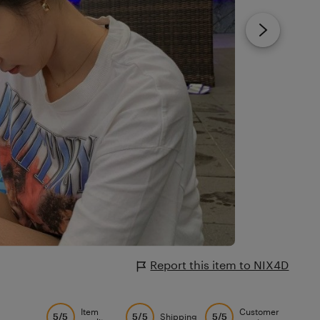
Report this item to NIX4D
Item
Customer
5/5
5/5
5/5
Shipping