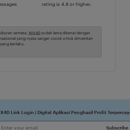
messages
rating is 4.8 or higher.
 hiburan semata.
NIX4D
sudah lama dikenal dengan
nsasional yang nyata sangat cocok untuk dimainkan
 yang berlaku.
X4D Link Login | Digital Aplikasi Penghasil Profit Terperca
Subscribe