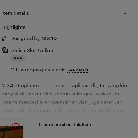
Item details
Highlights
Designed by
NIX4D
0)
Value (9)
Comfort (8)
Ease of use (2)
Condition (1)
Jenis : Slot Online
Read
Gift wrapping available
the
See details
full
NIX4D Login menjadi sebuah aplikasi digital yang kini
description
banyak di unduh oleh semua kalangan anak muda
karena menyediakan permainan dan juga keseruan
yang baik bisa menghasilkan omset dan profit yang
bersih setiap minggunya.
Learn more about this item
×