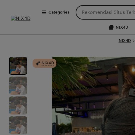
Skip
NIX4D
Search
to
Categories
for
Content
items
or
NIX4D
shops
NIX4D
NIX4D