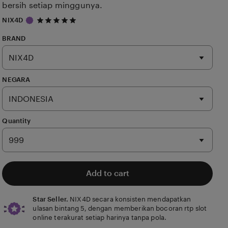
bersih setiap minggunya.
5
NIX4D
out
of
BRAND
5
stars
NEGARA
Quantity
Add to cart
Star Seller.
NIX4D secara konsisten mendapatkan
ulasan bintang 5, dengan memberikan bocoran rtp slot
online terakurat setiap harinya tanpa pola.