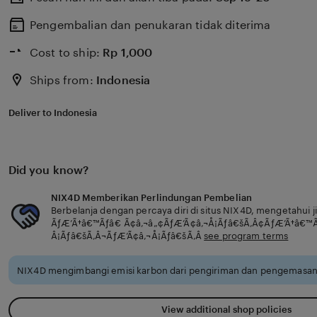
Pengembalian dan penukaran tidak diterima
Cost to ship:
Rp
1,000
Ships from:
Indonesia
Deliver to Indonesia
Did you know?
NIX4D Memberikan Perlindungan Pembelian
Berbelanja dengan percaya diri di situs NIX4D, mengetahui
ÃƒÆ’Ã†â€™Ãƒâ€ Ã¢â‚¬â„¢ÃƒÆ’Ã¢â‚¬Å¡Ãƒâ€šÃ‚Â¢ÃƒÆ’Ã†â€™
Â¡Ãƒâ€šÃ‚Â¬ÃƒÆ’Ã¢â‚¬Å¡Ãƒâ€šÃ‚Â
see program terms
NIX4D mengimbangi emisi karbon dari pengiriman dan pengemasan 
View additional shop policies