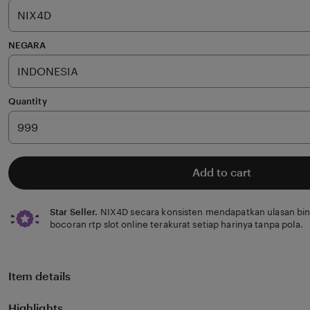
stars
NEGARA
Quantity
Add to cart
Star Seller.
NIX4D secara konsisten mendapatkan ulasan bi
bocoran rtp slot online terakurat setiap harinya tanpa pola.
Item details
Highlights