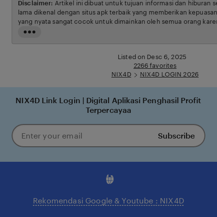
Disclaimer:
Artikel ini dibuat untuk tujuan informasi dan hiburan 
lama dikenal dengan situs apk terbaik yang memberikan kepuasan
yang nyata sangat cocok untuk dimainkan oleh semua orang karen
ketentuan yang berlaku.
Read
the
full
Listed on Desc 6, 2025
description
2266 favorites
NIX4D
NIX4D LOGIN 2026
NIX4D Link Login | Digital Aplikasi Penghasil Profit
Terpercayaa
Subscribe
Enter
your
email
Rekomendasi Google & Youtube : NIX4D