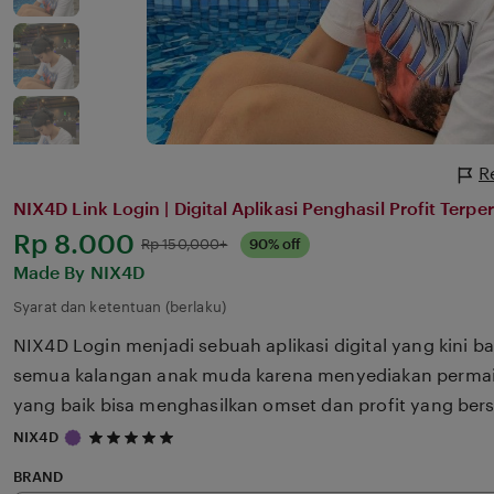
R
NIX4D Link Login | Digital Aplikasi Penghasil Profit Terp
Harga:
Rp 8.000
Normal:
Rp 150,000+
90% off
Made By NIX4D
Syarat dan ketentuan (berlaku)
NIX4D Login menjadi sebuah aplikasi digital yang kini b
semua kalangan anak muda karena menyediakan permai
yang baik bisa menghasilkan omset dan profit yang ber
5
NIX4D
out
of
BRAND
5