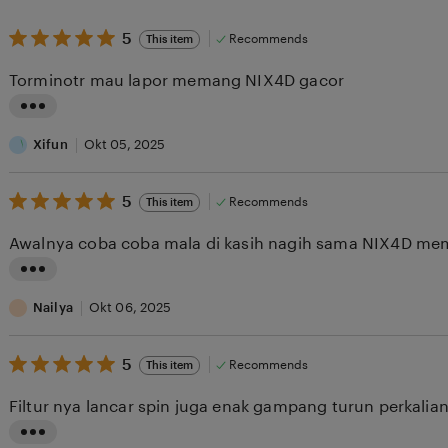
5
5
Recommends
This item
out
of
Torminotr mau lapor memang NIX4D gacor
5
stars
L
i
Xifun
Okt 05, 2025
s
5
t
5
Recommends
This item
out
i
of
Awalnya coba coba mala di kasih nagih sama NIX4D m
5
n
stars
g
L
r
i
Nailya
Okt 06, 2025
e
s
v
5
t
5
Recommends
This item
out
i
i
of
Filtur nya lancar spin juga enak gampang turun perkalian
5
e
n
stars
w
g
L