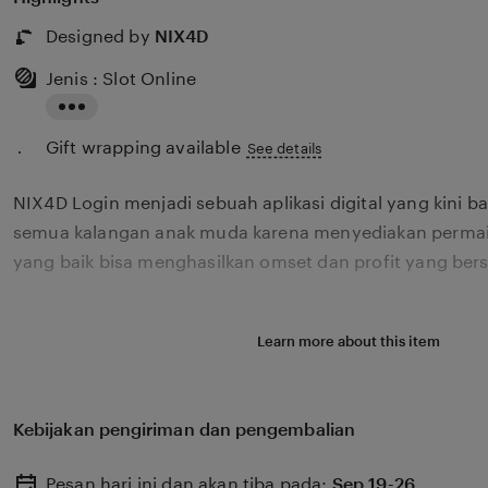
Designed by
NIX4D
Jenis : Slot Online
Read
Gift wrapping available
the
See details
full
NIX4D Login menjadi sebuah aplikasi digital yang kini b
description
semua kalangan anak muda karena menyediakan permai
yang baik bisa menghasilkan omset dan profit yang ber
Learn more about this item
Kebijakan pengiriman dan pengembalian
Pesan hari ini dan akan tiba pada:
Sep 19-26