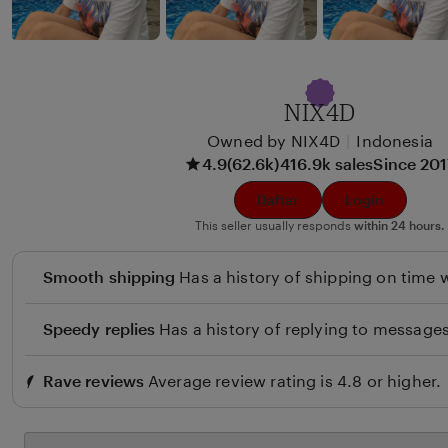
x
e
u
w
n
b
y
NIX4D
B
Owned by NIX4D
|
Indonesia
e
4.9
(62.6k)
416.9k sales
Since 20
u
l
Daftar
Login
i
This seller usually responds
within 24 hours.
Smooth shipping
Has a history of shipping on time w
Speedy replies
Has a history of replying to messages
Rave reviews
Average review rating is 4.8 or higher.