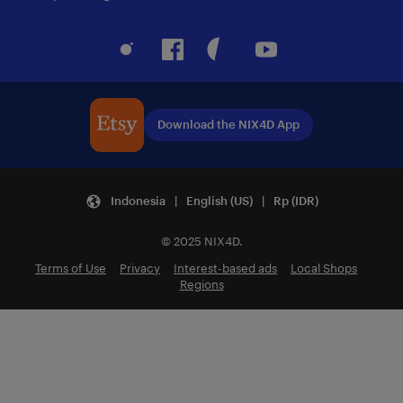
Instagram
Facebook
Pinterest
Youtube
Download the NIX4D App
Indonesia | English (US) | Rp (IDR)
© 2025 NIX4D.
Terms of Use
Privacy
Interest-based ads
Local Shops
Regions