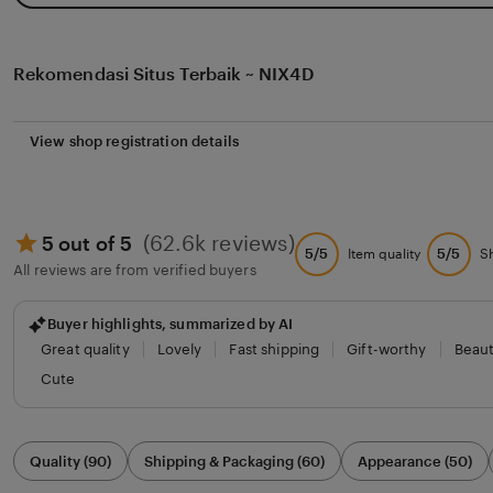
Rekomendasi Situs Terbaik ~ NIX4D
View shop registration details
(62.6k reviews)
5 out of 5
5/5
5/5
Item quality
S
All reviews are from verified buyers
Buyer highlights, summarized by AI
Great quality
Lovely
Fast shipping
Gift-worthy
Beaut
Cute
Filter
Quality (90)
Shipping & Packaging (60)
Appearance (50)
by
category