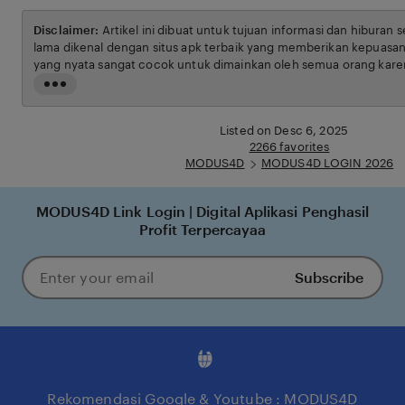
Disclaimer:
Artikel ini dibuat untuk tujuan informasi dan hiburan 
lama dikenal dengan situs apk terbaik yang memberikan kepuasan
yang nyata sangat cocok untuk dimainkan oleh semua orang karen
ketentuan yang berlaku.
Read
the
full
Listed on Desc 6, 2025
description
2266 favorites
MODUS4D
MODUS4D LOGIN 2026
MODUS4D Link Login | Digital Aplikasi Penghasil
Profit Terpercayaa
Subscribe
Enter
your
email
Rekomendasi Google & Youtube : MODUS4D