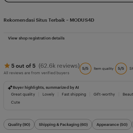
Rekomendasi Situs Terbaik ~ MODUS4D
View shop registration details
(62.6k reviews)
5 out of 5
5/5
5/5
Item quality
S
All reviews are from verified buyers
Buyer highlights, summarized by AI
Great quality
Lovely
Fast shipping
Gift-worthy
Beaut
Cute
Filter
Quality (90)
Shipping & Packaging (60)
Appearance (50)
by
category