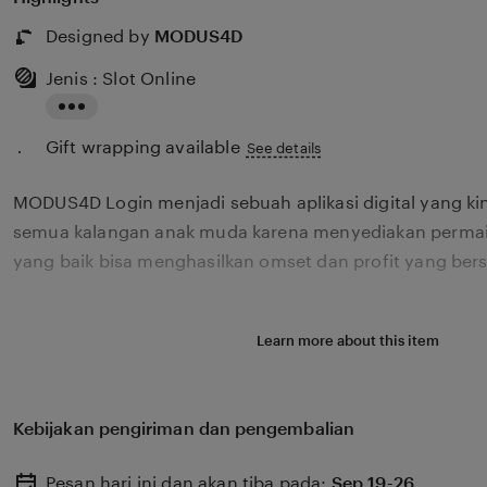
Designed by
MODUS4D
Jenis : Slot Online
Read
Gift wrapping available
the
See details
full
MODUS4D Login menjadi sebuah aplikasi digital yang ki
description
semua kalangan anak muda karena menyediakan permai
yang baik bisa menghasilkan omset dan profit yang ber
Learn more about this item
Kebijakan pengiriman dan pengembalian
Pesan hari ini dan akan tiba pada:
Sep 19-26