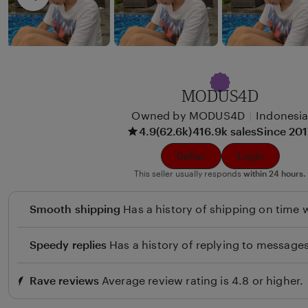
x
i
u
e
n
w
b
y
MODUS4D
B
Owned by MODUS4D
|
Indonesi
e
4.9
(62.6k)
416.9k sales
Since 20
u
l
Daftar
Login
i
This seller usually responds
within 24 hours.
Smooth shipping
Has a history of shipping on time w
Speedy replies
Has a history of replying to messages
Rave reviews
Average review rating is 4.8 or higher.