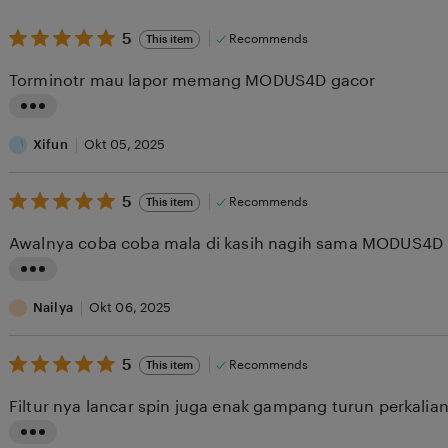
5
5
Recommends
This item
out
of
Torminotr mau lapor memang MODUS4D gacor
5
stars
L
i
Xifun
Okt 05, 2025
s
5
t
5
Recommends
This item
out
i
of
Awalnya coba coba mala di kasih nagih sama MODUS4
5
n
stars
g
L
r
i
Nailya
Okt 06, 2025
e
s
v
5
t
5
Recommends
This item
out
i
i
of
Filtur nya lancar spin juga enak gampang turun perkali
5
e
n
stars
w
g
L