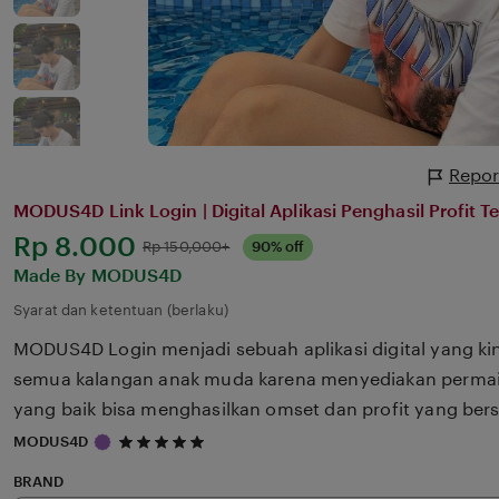
Repor
MODUS4D Link Login | Digital Aplikasi Penghasil Profit T
Harga:
Rp 8.000
Normal:
Rp 150,000+
90% off
Made By MODUS4D
Syarat dan ketentuan (berlaku)
MODUS4D Login menjadi sebuah aplikasi digital yang ki
semua kalangan anak muda karena menyediakan permai
yang baik bisa menghasilkan omset dan profit yang ber
5
MODUS4D
out
of
BRAND
5