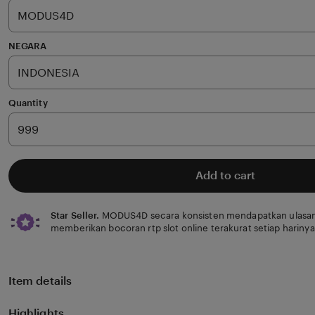
stars
NEGARA
Quantity
Add to cart
Star Seller.
MODUS4D secara konsisten mendapatkan ulasan
memberikan bocoran rtp slot online terakurat setiap harinya
Item details
Highlights