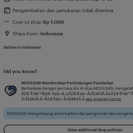
Pengembalian dan penukaran tidak diterima
Cost to ship:
Rp
1,000
Ships from:
Indonesia
Deliver to Indonesia
Did you know?
MODUS4D Memberikan Perlindungan Pembelian
Berbelanja dengan percaya diri di situs MODUS4D, mengeta
ÃƒÆ’Ã†â€™Ãƒâ€ Ã¢â‚¬â„¢ÃƒÆ’Ã¢â‚¬Å¡Ãƒâ€šÃ‚Â¢ÃƒÆ’Ã†â€™
Â¡Ãƒâ€šÃ‚Â¬ÃƒÆ’Ã¢â‚¬Å¡Ãƒâ€šÃ‚Â
see program terms
MODUS4D mengimbangi emisi karbon dari pengiriman dan pengemas
View additional shop policies