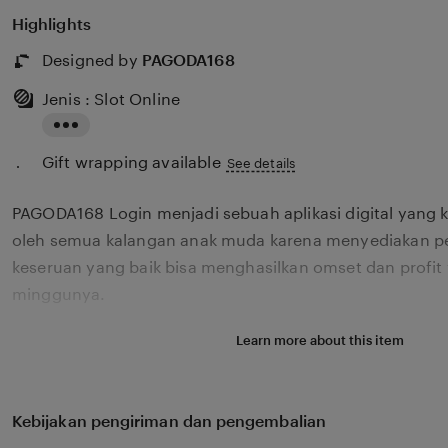
Highlights
Designed by
PAGODA168
Jenis : Slot Online
Read
Gift wrapping available
the
See details
full
PAGODA168 Login menjadi sebuah aplikasi digital yang k
description
oleh semua kalangan anak muda karena menyediakan p
keseruan yang baik bisa menghasilkan omset dan profit 
minggunya.
Learn more about this item
Kebijakan pengiriman dan pengembalian