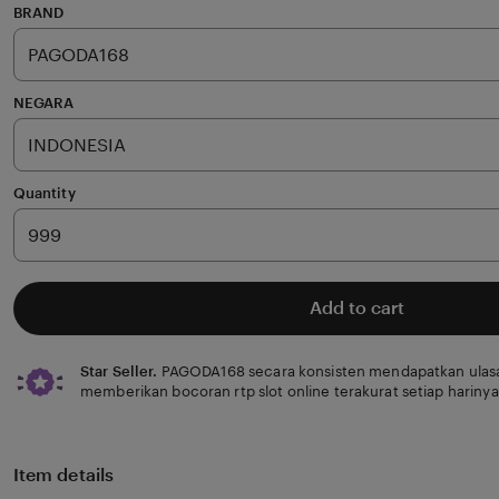
of
BRAND
5
stars
NEGARA
Quantity
Add to cart
Star Seller.
PAGODA168 secara konsisten mendapatkan ulasa
memberikan bocoran rtp slot online terakurat setiap harinya
Item details