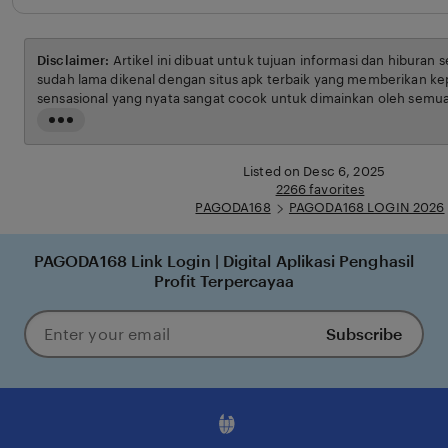
Disclaimer:
Artikel ini dibuat untuk tujuan informasi dan hiburan 
sudah lama dikenal dengan situs apk terbaik yang memberikan ke
sensasional yang nyata sangat cocok untuk dimainkan oleh semua
syarat dan ketentuan yang berlaku.
Read
the
full
Listed on Desc 6, 2025
description
2266 favorites
PAGODA168
PAGODA168 LOGIN 2026
PAGODA168 Link Login | Digital Aplikasi Penghasil
Profit Terpercayaa
Subscribe
Enter
your
email