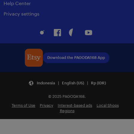
Help Center
Privacy settings
Instagram
Facebook
Pinterest
Youtube
Download the PAGODA168 App
Indonesia | English (US) | Rp (IDR)
© 2025 PAGODA168.
Terms of Use
Privacy
Interest-based ads
Local Shops
Regions