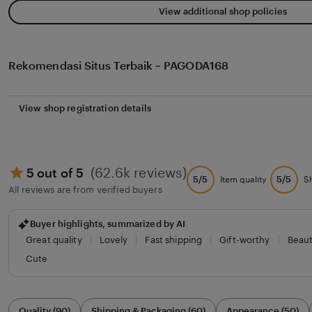
View additional shop policies
Rekomendasi Situs Terbaik ~ PAGODA168
View shop registration details
(62.6k reviews)
5 out of 5
5/5
5/5
Item quality
S
All reviews are from verified buyers
Buyer highlights, summarized by AI
Great quality
Lovely
Fast shipping
Gift-worthy
Beaut
Cute
Filter
Quality (90)
Shipping & Packaging (60)
Appearance (50)