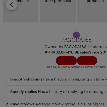
i
v
x
i
u
e
n
w
b
y
PAGODA168
B
Owned by PAGODA168
|
Indonesi
e
4.9
(62.6k)
416.9k sales
Since 20
u
l
Daftar
Login
i
This seller usually responds
within 24 hours.
Smooth shipping
Has a history of shipping on time w
Speedy replies
Has a history of replying to messages
Rave reviews
Average review rating is 4.8 or higher.