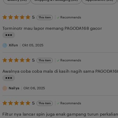
by
category
5
5
Recommends
This item
out
of
Torminotr mau lapor memang PAGODA168 gacor
5
stars
L
i
Xifun
Okt 05, 2025
s
5
t
5
Recommends
This item
out
i
of
Awalnya coba coba mala di kasih nagih sama PAGODA1
5
n
stars
g
L
r
i
Nailya
Okt 06, 2025
e
s
v
5
t
5
Recommends
This item
out
i
i
of
Filtur nya lancar spin juga enak gampang turun perkali
5
e
n