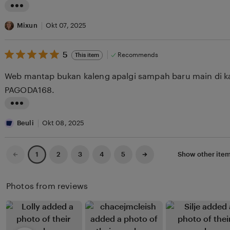
stars
w
g
L
b
r
i
Mixun
Okt 07, 2025
y
e
s
X
v
5
t
5
Recommends
This item
out
i
i
i
of
Web mantap bukan kaleng apalgi sampah baru main di 
5
f
e
n
stars
PAGODA168.
u
w
g
n
b
r
L
y
e
i
Beuli
Okt 08, 2025
N
v
s
a
i
t
Previous
Next
2
3
4
5
Show other ite
1
page
page
i
e
i
l
w
n
Photos from reviews
y
b
g
a
y
r
M
e