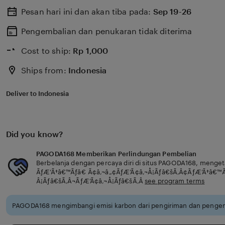
Pesan hari ini dan akan tiba pada:
Sep 19-26
Pengembalian dan penukaran tidak diterima
Cost to ship:
Rp
1,000
Ships from:
Indonesia
Deliver to Indonesia
Did you know?
PAGODA168 Memberikan Perlindungan Pembelian
Berbelanja dengan percaya diri di situs PAGODA168, menge
ÃƒÆ’Ã†â€™Ãƒâ€ Ã¢â‚¬â„¢ÃƒÆ’Ã¢â‚¬Å¡Ãƒâ€šÃ‚Â¢ÃƒÆ’Ã†â€™
Â¡Ãƒâ€šÃ‚Â¬ÃƒÆ’Ã¢â‚¬Å¡Ãƒâ€šÃ‚Â
see program terms
PAGODA168 mengimbangi emisi karbon dari pengiriman dan pengem