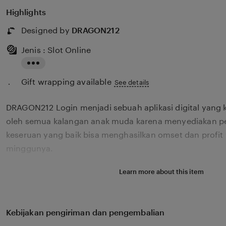
Highlights
Designed by
DRAGON212
Jenis : Slot Online
Read
Gift wrapping available
the
See details
full
DRAGON212 Login menjadi sebuah aplikasi digital yang 
description
oleh semua kalangan anak muda karena menyediakan p
keseruan yang baik bisa menghasilkan omset dan profit 
minggunya.
Learn more about this item
Kebijakan pengiriman dan pengembalian