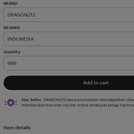
of
BRAND
5
stars
NEGARA
Quantity
Add to cart
Star Seller.
DRAGON212 secara konsisten mendapatkan ulasa
memberikan bocoran rtp slot online terakurat setiap harinya
Item details