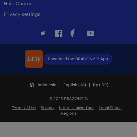
Help Center
Privacy settings
Instagram
Facebook
Pinterest
Youtube
Download the DRAGON212 App
Indonesia | English (US) | Rp (IDR)
© 2025 DRAGON212.
Terms of Use
Privacy
Interest-based ads
Local Shops
Regions