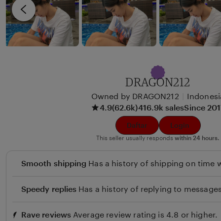
i
v
x
i
u
e
n
w
b
y
DRAGON212
B
Owned by DRAGON212
|
Indonesi
e
4.9
(62.6k)
416.9k sales
Since 20
u
l
Daftar
Login
i
This seller usually responds
within 24 hours.
Smooth shipping
Has a history of shipping on time w
Speedy replies
Has a history of replying to messages
Rave reviews
Average review rating is 4.8 or higher.