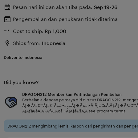
Pesan hari ini dan akan tiba pada:
Sep 19-26
Pengembalian dan penukaran tidak diterima
Cost to ship:
Rp
1,000
Ships from:
Indonesia
Deliver to Indonesia
Did you know?
DRAGON212 Memberikan Perlindungan Pembelian
Berbelanja dengan percaya diri di situs DRAGON212, menge
ÃƒÆ’Ã†â€™Ãƒâ€ Ã¢â‚¬â„¢ÃƒÆ’Ã¢â‚¬Å¡Ãƒâ€šÃ‚Â¢ÃƒÆ’Ã†â€™
Â¡Ãƒâ€šÃ‚Â¬ÃƒÆ’Ã¢â‚¬Å¡Ãƒâ€šÃ‚Â
see program terms
DRAGON212 mengimbangi emisi karbon dari pengiriman dan pengem