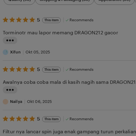
by
category
5
5
Recommends
This item
out
of
Torminotr mau lapor memang DRAGON212 gacor
5
stars
L
i
Xifun
Okt 05, 2025
s
5
t
5
Recommends
This item
out
i
of
Awalnya coba coba mala di kasih nagih sama DRAGON
5
n
stars
g
L
r
i
Nailya
Okt 06, 2025
e
s
v
5
t
5
Recommends
This item
out
i
i
of
Filtur nya lancar spin juga enak gampang turun perkali
5
e
n