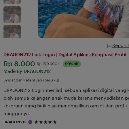
Report 
DRAGON212 Link Login | Digital Aplikasi Penghasil Profit
Harga:
Rp 8.000
Normal:
Rp 150,000+
90% off
Made By DRAGON212
Syarat dan ketentuan (berlaku)
DRAGON212 Login menjadi sebuah aplikasi digital yang 
oleh semua kalangan anak muda karena menyediakan p
keseruan yang baik bisa menghasilkan omset dan profit 
minggunya.
5
DRAGON212
out