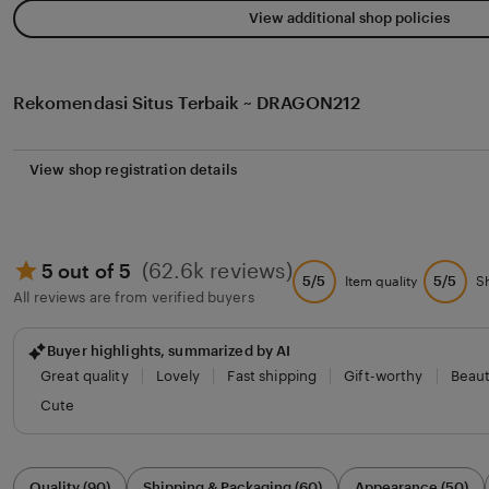
View additional shop policies
Rekomendasi Situs Terbaik ~ DRAGON212
View shop registration details
(62.6k reviews)
5 out of 5
5/5
5/5
Item quality
S
All reviews are from verified buyers
Buyer highlights, summarized by AI
Great quality
Lovely
Fast shipping
Gift-worthy
Beaut
Cute
Filter
Quality (90)
Shipping & Packaging (60)
Appearance (50)