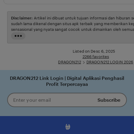
Disclaimer:
Artikel ini dibuat untuk tujuan informasi dan hiburan 
sudah lama dikenal dengan situs apk terbaik yang memberikan ke
sensasional yang nyata sangat cocok untuk dimainkan oleh semua
syarat dan ketentuan yang berlaku.
Read
the
full
Listed on Desc 6, 2025
description
2266 favorites
DRAGON212
DRAGON212 LOGIN 2026
DRAGON212 Link Login | Digital Aplikasi Penghasil
Profit Terpercayaa
Subscribe
Enter
your
email