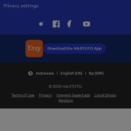
Privacy settings
Instagram
Facebook
Pinterest
Youtube
Download the HAJITOTO App
Indonesia | English (US) | Rp (IDR)
© 2025 HAJITOTO.
Terms of Use
Privacy
Interest-based ads
Local Shops
Regions