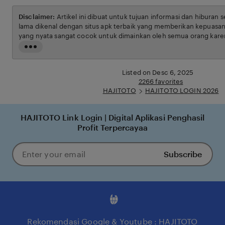
Disclaimer:
Artikel ini dibuat untuk tujuan informasi dan hiburan 
lama dikenal dengan situs apk terbaik yang memberikan kepuasan
yang nyata sangat cocok untuk dimainkan oleh semua orang karen
ketentuan yang berlaku.
Read
the
full
Listed on Desc 6, 2025
description
2266 favorites
HAJITOTO
HAJITOTO LOGIN 2026
HAJITOTO Link Login | Digital Aplikasi Penghasil
Profit Terpercayaa
Subscribe
Enter
your
email
Rekomendasi Google & Youtube : HAJITOTO