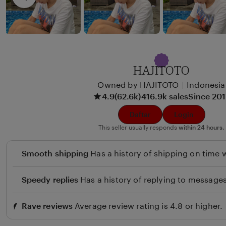
x
i
u
e
n
w
b
y
HAJITOTO
B
Owned by HAJITOTO
|
Indonesia
e
4.9
(62.6k)
416.9k sales
Since 20
u
l
Daftar
Login
i
This seller usually responds
within 24 hours.
Smooth shipping
Has a history of shipping on time w
Speedy replies
Has a history of replying to messages
Rave reviews
Average review rating is 4.8 or higher.