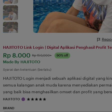
Repor
HAJITOTO Link Login | Digital Aplikasi Penghasil Profit T
Harga:
Rp 8.000
Normal:
Rp 150,000+
90% off
Made By HAJITOTO
Syarat dan ketentuan (berlaku)
HAJITOTO Login menjadi sebuah aplikasi digital yang ki
semua kalangan anak muda karena menyediakan permai
yang baik bisa menghasilkan omset dan profit yang ber
5
HAJITOTO
out
of
BRAND
5