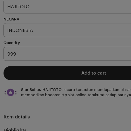
stars
NEGARA
Quantity
Add to cart
Star Seller.
HAJITOTO secara konsisten mendapatkan ulasan
memberikan bocoran rtp slot online terakurat setiap harinya
Item details
Highlights