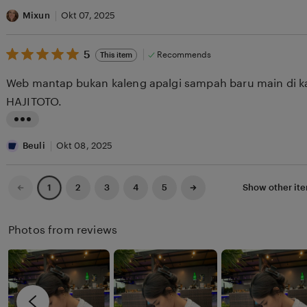
b
r
i
Mixun
Okt 07, 2025
y
e
s
X
v
5
t
5
Recommends
This item
out
i
i
i
of
Web mantap bukan kaleng apalgi sampah baru main di 
5
f
e
n
stars
HAJITOTO.
u
w
g
n
b
r
L
y
e
i
Beuli
Okt 08, 2025
N
v
s
a
i
t
Previous
Next
2
3
4
5
Show other it
1
page
page
i
e
i
l
w
n
Photos from reviews
y
b
g
a
y
r
M
e
i
v