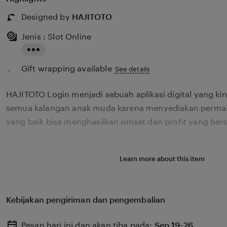
Designed by
HAJITOTO
Jenis : Slot Online
Read
Gift wrapping available
the
See details
full
HAJITOTO Login menjadi sebuah aplikasi digital yang ki
description
semua kalangan anak muda karena menyediakan permai
yang baik bisa menghasilkan omset dan profit yang ber
Learn more about this item
Kebijakan pengiriman dan pengembalian
Pesan hari ini dan akan tiba pada:
Sep 19-26