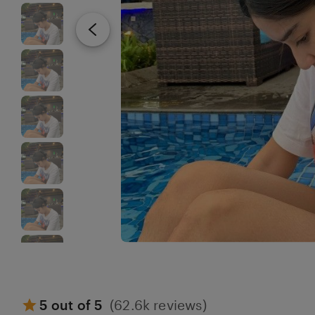
5 out of 5
(62.6k reviews)