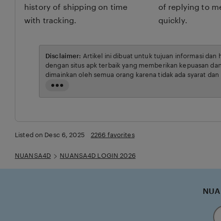
history of shipping on time
of replying to 
with tracking.
quickly.
Disclaimer:
Artikel ini dibuat untuk tujuan informasi dan
dengan situs apk terbaik yang memberikan kepuasan dan
dimainkan oleh semua orang karena tidak ada syarat dan
Read
the
full
description
Listed on Desc 6, 2025
2266 favorites
NUANSA4D
NUANSA4D LOGIN 2026
NUAN