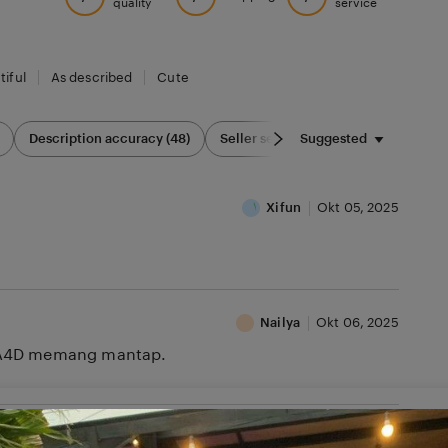
quality
service
tiful
As described
Cute
Suggested
Description accuracy (48)
Seller service (19)
Sizing & Fit (1
Xifun
Okt 05, 2025
Nailya
Okt 06, 2025
SA4D memang mantap.
Mixun
Okt 07, 2025