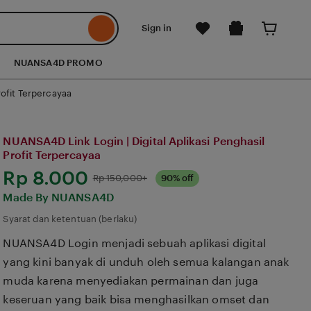
Sign in
NUANSA4D PROMO
rofit Terpercayaa
NUANSA4D Link Login | Digital Aplikasi Penghasil
Profit Terpercayaa
Harga:
Rp 8.000
Normal:
Rp 150,000+
90% off
Made By NUANSA4D
Syarat dan ketentuan (berlaku)
NUANSA4D Login menjadi sebuah aplikasi digital
yang kini banyak di unduh oleh semua kalangan anak
muda karena menyediakan permainan dan juga
keseruan yang baik bisa menghasilkan omset dan