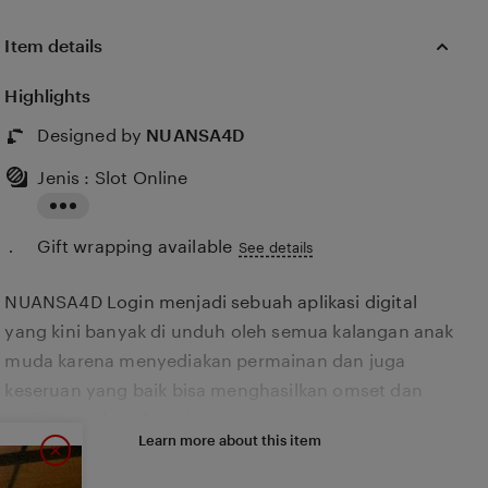
Item details
Highlights
Designed by
NUANSA4D
0)
Value (9)
Comfort (8)
Ease of use (2)
Condition (1)
Jenis : Slot Online
Read
Gift wrapping available
the
See details
full
NUANSA4D Login menjadi sebuah aplikasi digital
description
yang kini banyak di unduh oleh semua kalangan anak
muda karena menyediakan permainan dan juga
keseruan yang baik bisa menghasilkan omset dan
profit yang bersih setiap minggunya.
Learn more about this item
×