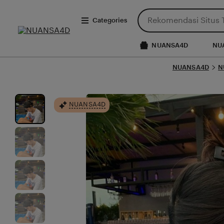
Skip
NUANSA4D
Search
to
Categories
for
Content
items
or
NUANSA4D
NU
shops
NUANSA4D
N
NUANSA4D