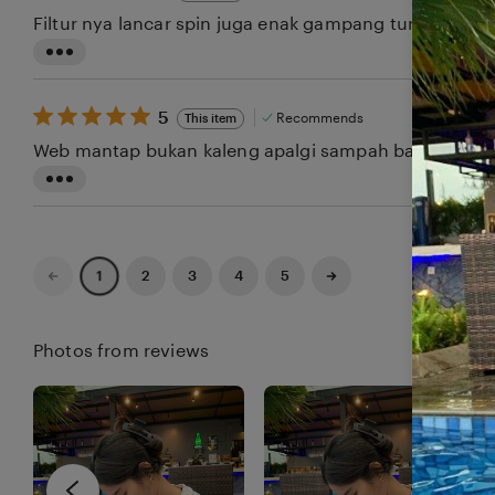
out
r
Filtur nya lancar spin juga enak gampang turun perk
of
t
5
e
i
stars
L
v
n
i
i
5
g
5
Recommends
This item
s
out
e
r
Web mantap bukan kaleng apalgi sampah baru main 
of
t
w
5
e
i
stars
L
b
v
n
i
y
i
g
s
X
e
Previous
Next
r
2
3
4
5
1
t
page
page
i
w
e
i
f
b
v
n
u
Photos from reviews
y
i
g
n
N
e
r
a
w
e
i
b
v
l
y
i