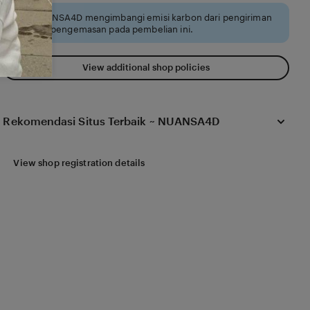
NUANSA4D mengimbangi emisi karbon dari pengiriman
dan pengemasan pada pembelian ini.
View additional shop policies
Rekomendasi Situs Terbaik ~ NUANSA4D
View shop registration details