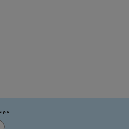
cayaa