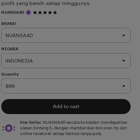
profit yang bersih setiap minggunya.
5
NUANSA4D
out
of
BRAND
5
stars
NEGARA
Quantity
Add to cart
Star Seller.
NUANSA4D secara konsisten mendapatkan
ulasan bintang 5, dengan memberikan bocoran rtp slot
online terakurat setiap harinya tanpa pola.