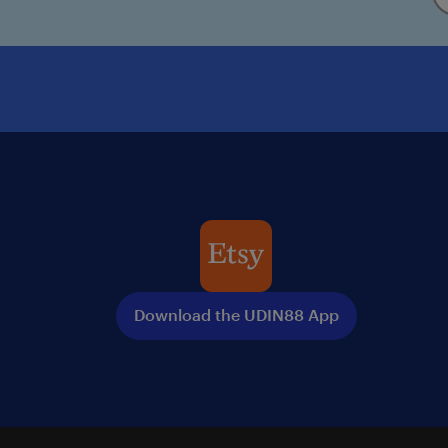
En
y
em
Download the UDIN88 App