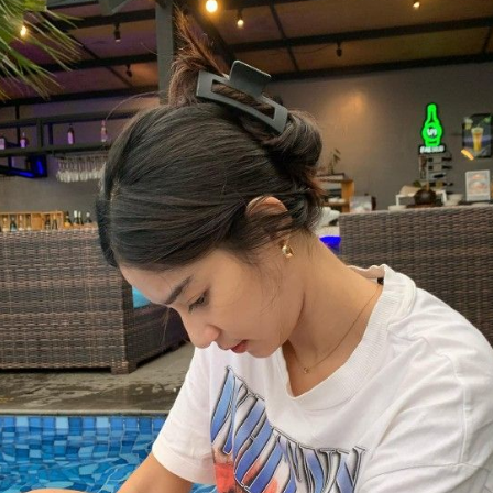
ian di UDIN88.
Beuli
Okt 08, 2025
i kasih wede sama UDIN88.
Show other item reviews from UDIN88