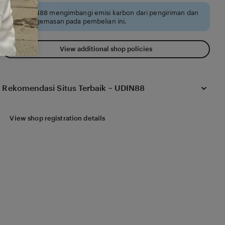
UDIN88 mengimbangi emisi karbon dari pengiriman dan
pengemasan pada pembelian ini.
View additional shop policies
Rekomendasi Situs Terbaik ~ UDIN88
View shop registration details