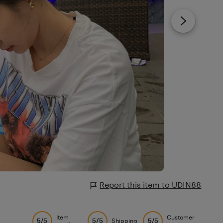
Report this item to UDIN88
Item
Customer
5/5
5/5
5/5
Shipping