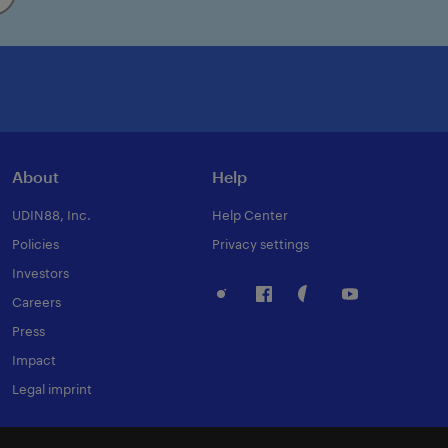
About
Help
UDIN88, Inc.
Help Center
Policies
Privacy settings
Investors
Instagram
Facebook
Pinterest
Youtube
Careers
Press
Impact
Legal imprint