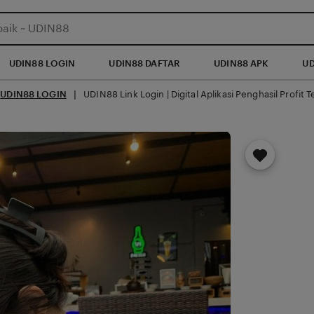
UDIN88 LOGIN
UDIN88 DAFTAR
UDIN88 APK
U
UDIN88 LOGIN
UDIN88 Link Login | Digital Aplikasi Penghasil Profit 
 | 
Add
to
Favorites