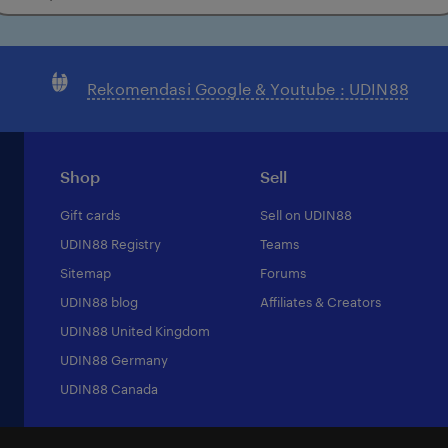
ter
our
ail
Rekomendasi Google & Youtube : UDIN88
Shop
Sell
Gift cards
Sell on UDIN88
UDIN88 Registry
Teams
Sitemap
Forums
UDIN88 blog
Affiliates & Creators
UDIN88 United Kingdom
UDIN88 Germany
UDIN88 Canada