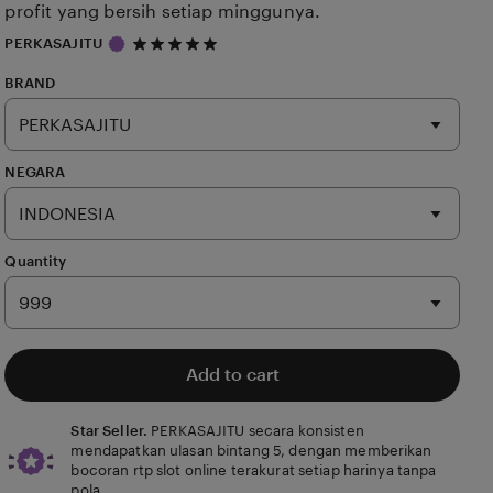
profit yang bersih setiap minggunya.
5
PERKASAJITU
out
of
BRAND
5
stars
NEGARA
Quantity
Add to cart
Star Seller.
PERKASAJITU secara konsisten
mendapatkan ulasan bintang 5, dengan memberikan
bocoran rtp slot online terakurat setiap harinya tanpa
pola.