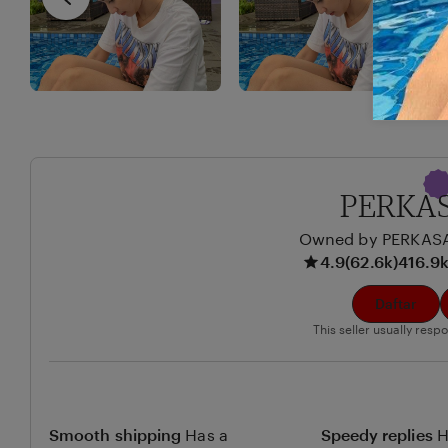
y
M
e
a
i
w
x
b
u
y
n
B
e
u
PERKAS
l
i
Owned by PERKAS
4.9
(62.6k)
416.9k
Daftar
This seller usually res
Smooth shipping
Has a
Speedy replies
H