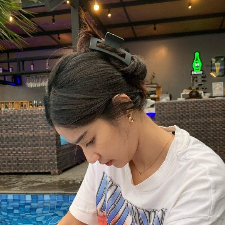
lian di PERKASAJITU.
Beuli
Okt 08, 2025
i kasih wede sama PERKASAJITU.
Show other item reviews from PERKASAJITU