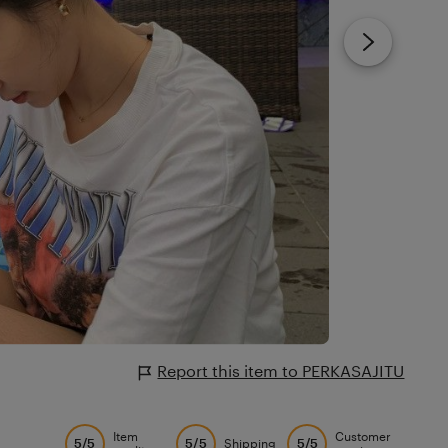
Report this item to PERKASAJITU
Item
Customer
5/5
5/5
5/5
Shipping