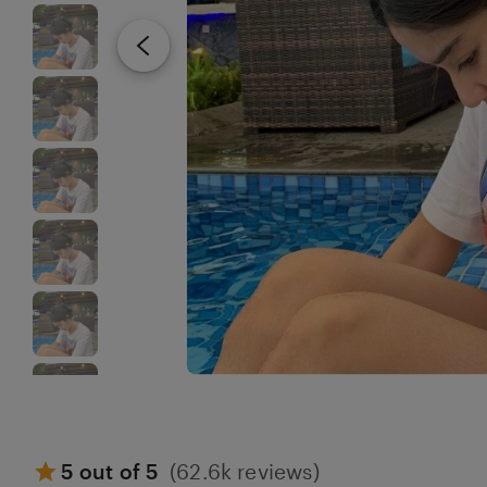
5 out of 5
(62.6k reviews)