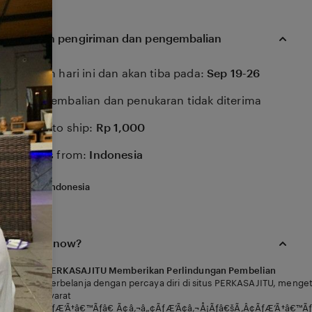
Kebijakan pengiriman dan pengembalian
Pesan hari ini dan akan tiba pada:
Sep 19-26
Pengembalian dan penukaran tidak diterima
Cost to ship:
Rp
1,000
Ships from:
Indonesia
Deliver to Indonesia
Did you know?
PERKASAJITU Memberikan Perlindungan Pembelian
Berbelanja dengan percaya diri di situs PERKASAJITU, meng
syarat
ÃƒÆ’Ã†â€™Ãƒâ€ Ã¢â‚¬â„¢ÃƒÆ’Ã¢â‚¬Å¡Ãƒâ€šÃ‚Â¢ÃƒÆ’Ã†â€™Ã