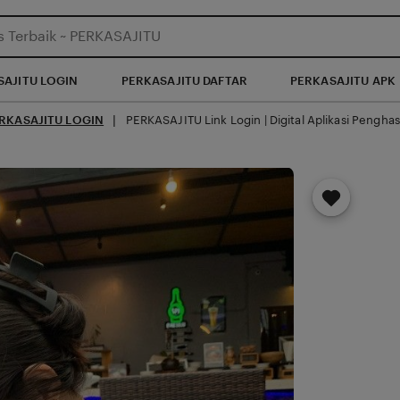
SAJITU LOGIN
PERKASAJITU DAFTAR
PERKASAJITU APK
RKASAJITU LOGIN
PERKASAJITU Link Login | Digital Aplikasi Penghas
 | 
Add
to
Favorites