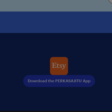
En
y
em
Download the PERKASAJITU App