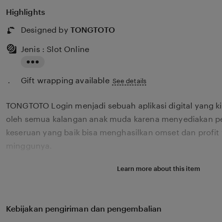
Highlights
Designed by
TONGTOTO
Jenis : Slot Online
Read
Gift wrapping available
the
See details
full
TONGTOTO Login menjadi sebuah aplikasi digital yang k
description
oleh semua kalangan anak muda karena menyediakan p
keseruan yang baik bisa menghasilkan omset dan profit 
minggunya.
Learn more about this item
Kebijakan pengiriman dan pengembalian