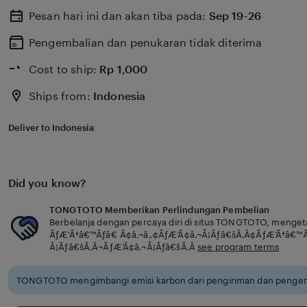
Pesan hari ini dan akan tiba pada:
Sep 19-26
Pengembalian dan penukaran tidak diterima
Cost to ship:
Rp
1,000
Ships from:
Indonesia
Deliver to Indonesia
Did you know?
TONGTOTO Memberikan Perlindungan Pembelian
Berbelanja dengan percaya diri di situs TONGTOTO, menget
ÃƒÆ’Ã†â€™Ãƒâ€ Ã¢â‚¬â„¢ÃƒÆ’Ã¢â‚¬Å¡Ãƒâ€šÃ‚Â¢ÃƒÆ’Ã†â€™
Â¡Ãƒâ€šÃ‚Â¬ÃƒÆ’Ã¢â‚¬Å¡Ãƒâ€šÃ‚Â
see program terms
TONGTOTO mengimbangi emisi karbon dari pengiriman dan pengem