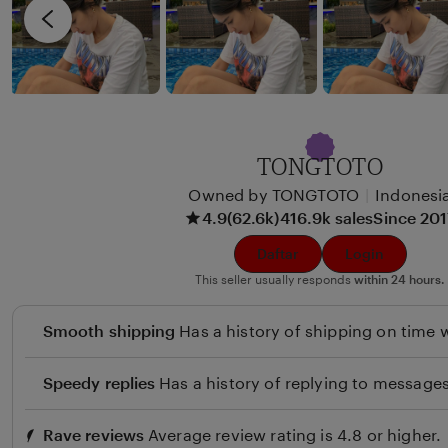
i
v
x
i
u
e
n
w
b
y
TONGTOTO
B
Owned by TONGTOTO
|
Indonesi
e
4.9
(62.6k)
416.9k sales
Since 20
u
l
Daftar
Login
i
This seller usually responds
within 24 hours.
Smooth shipping
Has a history of shipping on time w
Speedy replies
Has a history of replying to messages
Rave reviews
Average review rating is 4.8 or higher.