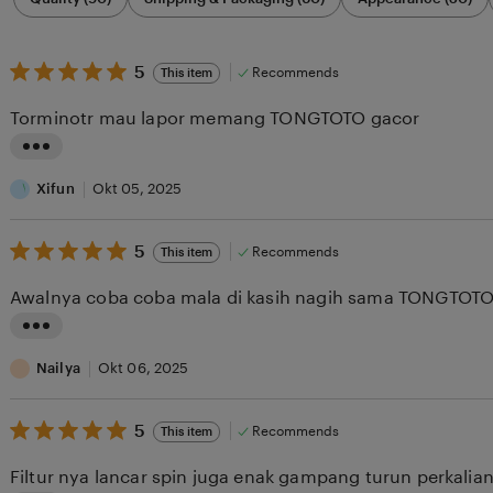
by
category
5
5
Recommends
This item
out
of
Torminotr mau lapor memang TONGTOTO gacor
5
stars
L
i
Xifun
Okt 05, 2025
s
5
t
5
Recommends
This item
out
i
of
Awalnya coba coba mala di kasih nagih sama TONGTO
5
n
stars
g
L
r
i
Nailya
Okt 06, 2025
e
s
v
5
t
5
Recommends
This item
out
i
i
of
Filtur nya lancar spin juga enak gampang turun perkali
5
e
n