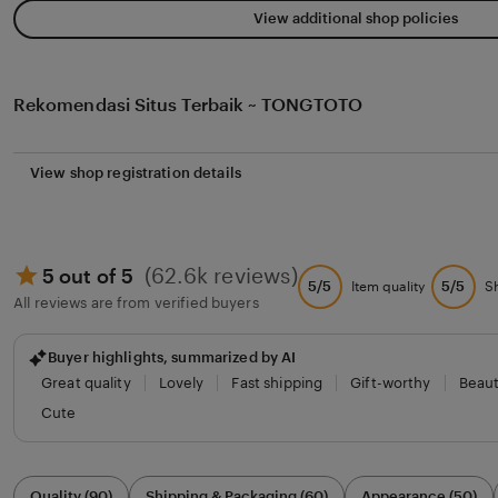
View additional shop policies
Rekomendasi Situs Terbaik ~ TONGTOTO
View shop registration details
(62.6k reviews)
5 out of 5
5/5
5/5
Item quality
S
All reviews are from verified buyers
Buyer highlights, summarized by AI
Great quality
Lovely
Fast shipping
Gift-worthy
Beaut
Cute
Filter
Quality (90)
Shipping & Packaging (60)
Appearance (50)