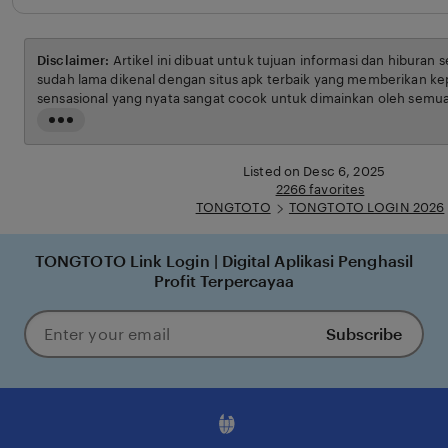
Disclaimer:
Artikel ini dibuat untuk tujuan informasi dan hiburan 
sudah lama dikenal dengan situs apk terbaik yang memberikan ke
sensasional yang nyata sangat cocok untuk dimainkan oleh semua
syarat dan ketentuan yang berlaku.
Read
the
full
Listed on Desc 6, 2025
description
2266 favorites
TONGTOTO
TONGTOTO LOGIN 2026
TONGTOTO Link Login | Digital Aplikasi Penghasil
Profit Terpercayaa
Subscribe
Enter
your
email