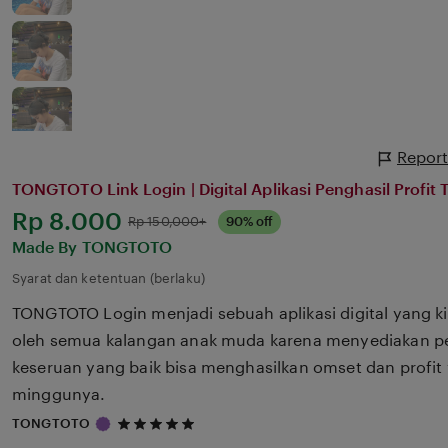
Report
TONGTOTO Link Login | Digital Aplikasi Penghasil Profit
Harga:
Rp 8.000
Normal:
Rp 150,000+
90% off
Made By TONGTOTO
Syarat dan ketentuan (berlaku)
TONGTOTO Login menjadi sebuah aplikasi digital yang k
oleh semua kalangan anak muda karena menyediakan p
keseruan yang baik bisa menghasilkan omset dan profit 
minggunya.
5
TONGTOTO
out