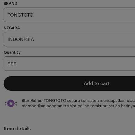
of
BRAND
5
stars
NEGARA
Quantity
Add to cart
Star Seller.
TONGTOTO secara konsisten mendapatkan ulasa
memberikan bocoran rtp slot online terakurat setiap harinya
Item details