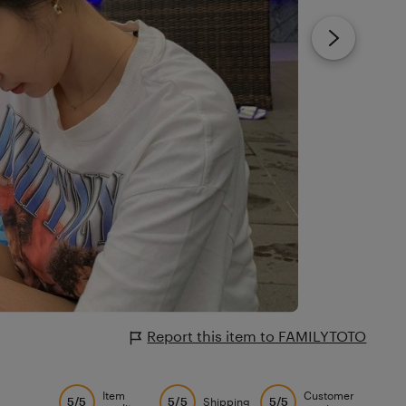
Report this item to FAMILYTOTO
Item
Customer
5/5
5/5
5/5
Shipping