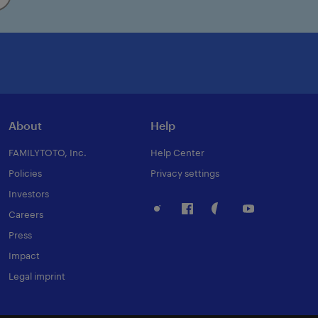
About
Help
FAMILYTOTO, Inc.
Help Center
Policies
Privacy settings
Investors
Instagram
Facebook
Pinterest
Youtube
Careers
Press
Impact
Legal imprint