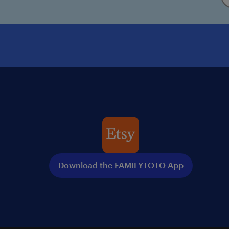
En
y
em
Download the FAMILYTOTO App