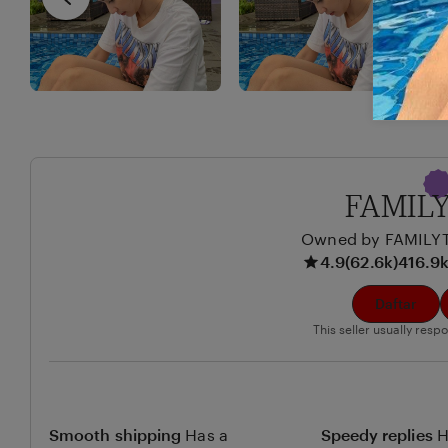
y
M
e
a
i
w
x
b
u
y
n
B
e
u
FAMIL
l
i
Owned by FAMILY
4.9
(62.6k)
416.9k
Daftar
This seller usually res
Smooth shipping
Has a
Speedy replies
H