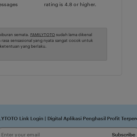
messages
rating is 4.8 or higher.
 hiburan semata.
FAMILYTOTO
sudah lama dikenal
 rasa sensasional yang nyata sangat cocok untuk
 ketentuan yang berlaku.
YTOTO Link Login | Digital Aplikasi Penghasil Profit Terpe
Subscribe