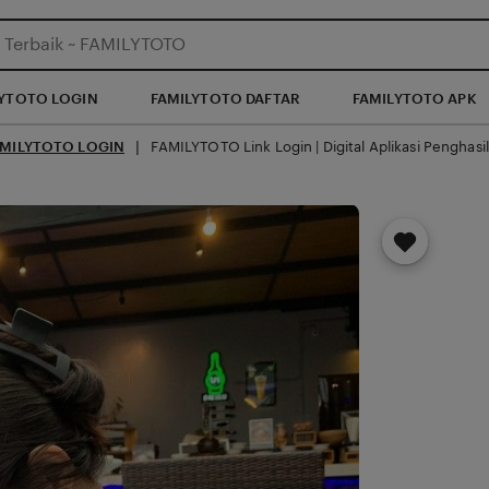
LYTOTO LOGIN
FAMILYTOTO DAFTAR
FAMILYTOTO APK
AMILYTOTO LOGIN
FAMILYTOTO Link Login | Digital Aplikasi Penghasi
 | 
Add
to
Favorites