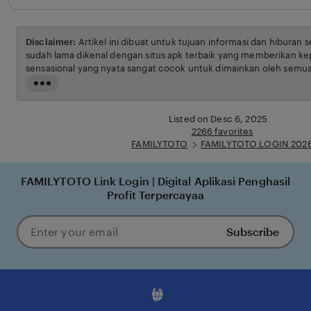
Disclaimer:
Artikel ini dibuat untuk tujuan informasi dan hiburan 
sudah lama dikenal dengan situs apk terbaik yang memberikan ke
sensasional yang nyata sangat cocok untuk dimainkan oleh semua
syarat dan ketentuan yang berlaku.
Read
the
full
Listed on Desc 6, 2025
description
2266 favorites
FAMILYTOTO
FAMILYTOTO LOGIN 202
FAMILYTOTO Link Login | Digital Aplikasi Penghasil
Profit Terpercayaa
Subscribe
Enter
your
email