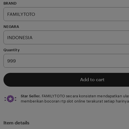
of
BRAND
5
stars
NEGARA
Quantity
Add to cart
Star Seller.
FAMILYTOTO secara konsisten mendapatkan ulas
memberikan bocoran rtp slot online terakurat setiap harinya
Item details