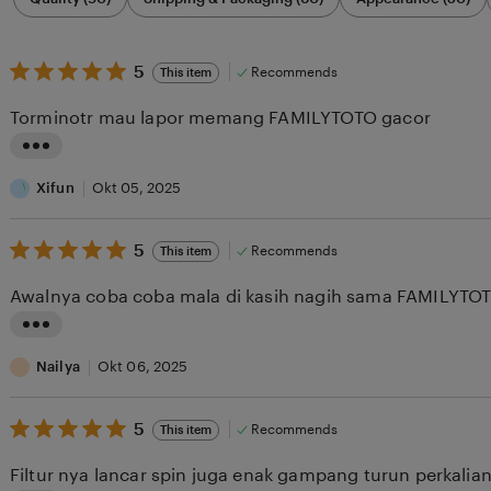
by
category
5
5
Recommends
This item
out
of
Torminotr mau lapor memang FAMILYTOTO gacor
5
stars
L
i
Xifun
Okt 05, 2025
s
5
t
5
Recommends
This item
out
i
of
Awalnya coba coba mala di kasih nagih sama FAMILYT
5
n
stars
g
L
r
i
Nailya
Okt 06, 2025
e
s
v
5
t
5
Recommends
This item
out
i
i
of
Filtur nya lancar spin juga enak gampang turun perkalia
5
e
n