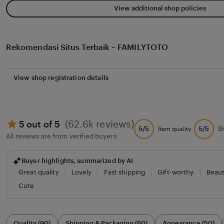
View additional shop policies
Rekomendasi Situs Terbaik ~ FAMILYTOTO
View shop registration details
(62.6k reviews)
5 out of 5
5/5
5/5
Item quality
S
All reviews are from verified buyers
Buyer highlights, summarized by AI
Great quality
Lovely
Fast shipping
Gift-worthy
Beaut
Cute
Filter
Quality (90)
Shipping & Packaging (60)
Appearance (50)