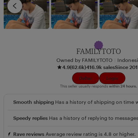
i
v
x
i
u
e
n
w
b
y
FAMILYTOTO
B
Owned by FAMILYTOTO
|
Indones
e
4.9
(62.6k)
416.9k sales
Since 20
u
l
Daftar
Login
i
This seller usually responds
within 24 hours.
Smooth shipping
Has a history of shipping on time w
Speedy replies
Has a history of replying to messages
Rave reviews
Average review rating is 4.8 or higher.