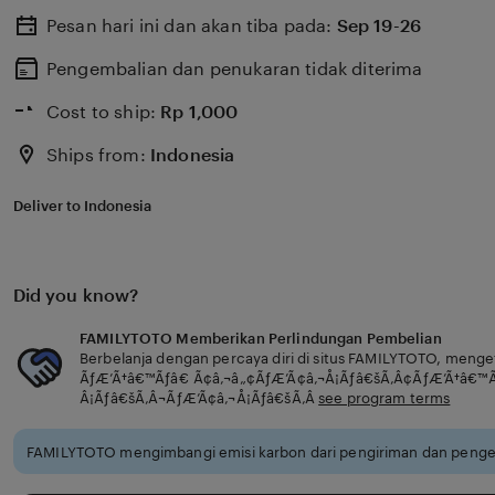
Pesan hari ini dan akan tiba pada:
Sep 19-26
Pengembalian dan penukaran tidak diterima
Cost to ship:
Rp
1,000
Ships from:
Indonesia
Deliver to Indonesia
Did you know?
FAMILYTOTO Memberikan Perlindungan Pembelian
Berbelanja dengan percaya diri di situs FAMILYTOTO, meng
ÃƒÆ’Ã†â€™Ãƒâ€ Ã¢â‚¬â„¢ÃƒÆ’Ã¢â‚¬Å¡Ãƒâ€šÃ‚Â¢ÃƒÆ’Ã†â€™
Â¡Ãƒâ€šÃ‚Â¬ÃƒÆ’Ã¢â‚¬Å¡Ãƒâ€šÃ‚Â
see program terms
FAMILYTOTO mengimbangi emisi karbon dari pengiriman dan penge