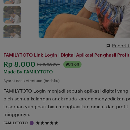
Report 
FAMILYTOTO Link Login | Digital Aplikasi Penghasil Profi
Harga:
Rp 8.000
Normal:
Rp 150,000+
90% off
Made By FAMILYTOTO
Syarat dan ketentuan (berlaku)
FAMILYTOTO Login menjadi sebuah aplikasi digital yang 
oleh semua kalangan anak muda karena menyediakan p
keseruan yang baik bisa menghasilkan omset dan profit 
minggunya.
5
FAMILYTOTO
out