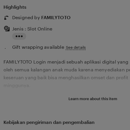
Highlights
Designed by
FAMILYTOTO
Jenis : Slot Online
Read
Gift wrapping available
the
See details
full
FAMILYTOTO Login menjadi sebuah aplikasi digital yang 
description
oleh semua kalangan anak muda karena menyediakan p
keseruan yang baik bisa menghasilkan omset dan profit 
minggunya.
Learn more about this item
Kebijakan pengiriman dan pengembalian