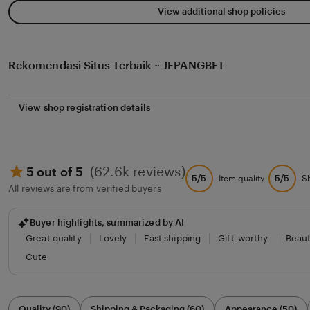
View additional shop policies
Rekomendasi Situs Terbaik ~ JEPANGBET
View shop registration details
(62.6k reviews)
5 out of 5
5/5
5/5
Item quality
S
All reviews are from verified buyers
Buyer highlights, summarized by AI
Great quality
Lovely
Fast shipping
Gift-worthy
Beaut
Cute
Filter
Quality (90)
Shipping & Packaging (60)
Appearance (50)