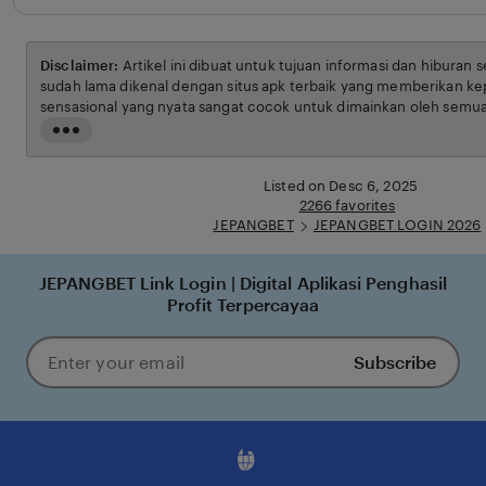
Disclaimer:
Artikel ini dibuat untuk tujuan informasi dan hiburan 
sudah lama dikenal dengan situs apk terbaik yang memberikan ke
sensasional yang nyata sangat cocok untuk dimainkan oleh semua
syarat dan ketentuan yang berlaku.
Read
the
full
Listed on Desc 6, 2025
description
2266 favorites
JEPANGBET
JEPANGBET LOGIN 2026
JEPANGBET Link Login | Digital Aplikasi Penghasil
Profit Terpercayaa
Subscribe
Enter
your
email