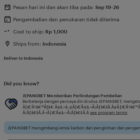
Pesan hari ini dan akan tiba pada:
Sep 19-26
Pengembalian dan penukaran tidak diterima
Cost to ship:
Rp
1,000
Ships from:
Indonesia
Deliver to Indonesia
Did you know?
JEPANGBET Memberikan Perlindungan Pembelian
Berbelanja dengan percaya diri di situs JEPANGBET, menge
ÃƒÆ’Ã†â€™Ãƒâ€ Ã¢â‚¬â„¢ÃƒÆ’Ã¢â‚¬Å¡Ãƒâ€šÃ‚Â¢ÃƒÆ’Ã†â€™
Â¡Ãƒâ€šÃ‚Â¬ÃƒÆ’Ã¢â‚¬Å¡Ãƒâ€šÃ‚Â
see program terms
JEPANGBET mengimbangi emisi karbon dari pengiriman dan pengem