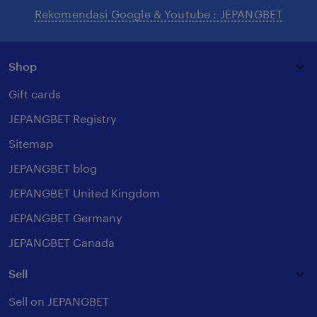
Rekomendasi Google & Youtube : JEPANGBET
Shop
Gift cards
JEPANGBET Registry
Sitemap
JEPANGBET blog
JEPANGBET United Kingdom
JEPANGBET Germany
JEPANGBET Canada
Sell
Sell on JEPANGBET